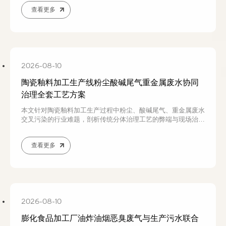
饲料发酵批次化生产特点，分析臭气与母液废水污染特性、治理
查看更多
难点，介绍成熟的气水协同成套治理工艺，通过分级生物除臭、
芬顿预处理、组合生化系统实现稳定达标，饲料发酵车间环保改
造可咨询若源环保定制方案。
2026-08-10
陶瓷釉料加工生产线粉尘酸碱尾气重金属废水协同
治理全套工艺方案
本文针对陶瓷釉料加工生产过程中粉尘、酸碱尾气、重金属废水
交叉污染的行业难题，剖析传统分体治理工艺的弊端与现场治理
难点，结合实际工程落地经验，介绍全套三废协同治理工艺。通
过密闭除尘、分级洗气、重金属废水专项处理、智能运维系统形
查看更多
成闭环治理，解决工况波动大、腐蚀强、重金属超标、运维成本
高等问题，可实现粉料与水资源回收利用，适配釉料厂新建及改
造项目，为行业环保达标提供成熟可行的技术方案。
2026-08-10
膨化食品加工厂油炸油烟恶臭废气与生产污水联合