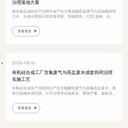
治理落地方案
膨化食品油炸生产过程中会产生大量油烟恶臭废气与高油脂有机
污水，分体治理易出现管道堵塞、异味扰民、COD 超标、运维
成本高等问题。本文结合食品厂实际工况，讲解膨化车间油烟、
污水污染特点与治理难点，介绍一套成熟的废气污水联合治理落
查看更多
地工艺，通过分级除油、除臭、气浮预处理与生化系统协同处
理，实现废气除臭达标、污水稳定排放，膨化食品厂环保改造可
咨询若源环保定制方案。
2026-08-10
有机硅合成工厂含氯废气与高盐废水成套协同治理
实施工艺
有机硅合成生产过程同步产生含氯酸性废气与高氯高盐废水，两
类污染物来源同源，分开治理存在能耗高、腐蚀严重、超标风险
大等问题。本文结合现场工程实例，分析有机硅行业排污现状、
废气废水污染物组分，梳理气水分治模式下的治理难点，介绍废
查看更多
气净化 - 废水脱盐一体化协同成套工艺，实现污染物稳定达标、
水资源循环回用，为有机硅企业环保技改提供落地参考，环保方
案可由若源环保定制。