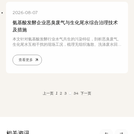
2026-08-07
氨基酸发酵企业恶臭废气与生化尾水综合治理技术
及措施
本文针对氨基酸发酵行业水气共生的污染特征，剖析恶臭废气、
生化尾水互相干扰的现场工况，梳理无组织逸散、洗涤废水回流
冲击生化系统等实际治理难题，介绍水气协同闭环治理实操措
施，为发酵生产企业环保技改提供可落地的参考思路。
查看更多
1
上一页
2
3
…
34
下一页
相关资讯