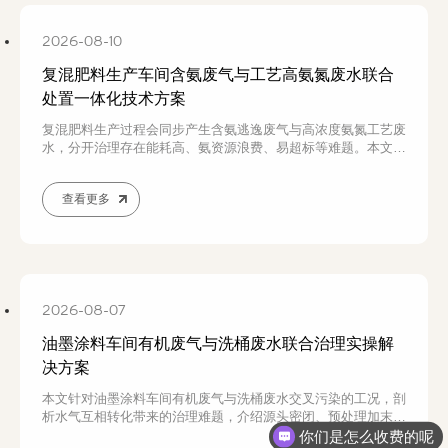
2026-08-10
复混肥料生产车间含氨废气与工艺高氨氮废水联合
处置一体化技术方案
复混肥料生产过程会同步产生含氨逃逸废气与高浓度氨氮工艺废
水，分开治理存在能耗高、氨资源浪费、易超标等难题。本文针
对转鼓、高塔、氨酸法复合肥产线，分析废气废水污染物特性、
治理痛点，介绍废气废水一体化联合处置完整工艺，采用协同洗
查看更多
涤、负压蒸氨回收、厌氧氨氧化生化闭环处理，实现氨气资源化
回用与废水近零排放，复合肥厂区环保提标改造可咨询若源环保
定制方案。
2026-08-07
油墨涂料车间有机废气与洗桶废水联合治理实操解
决方案
本文针对油墨涂料车间有机废气与洗桶废水交叉污染的工况，剖
析水气互相转化带来的治理难题，介绍源头密闭、预处理加末端
处置的联合治理实操方案，为涂料油墨企业环保技改提供落地参
你们是怎么收费的呢