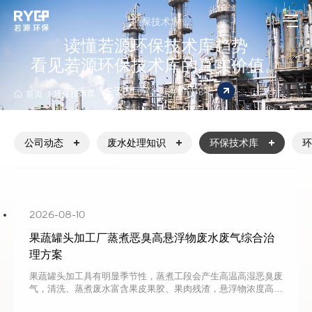
环保技术库
读懂若源环保技术库趋势
看见若源环保技术库的真实价值。
来一场关于项目解决方案的讨论吧
首页
环保技术库
公司动态
废水处理知识
环保技术库
环
2026-08-10
果蔬罐头加工厂蒸煮恶臭高悬浮物废水废气综合治
理方案
果蔬罐头加工具有明显季节性，蒸煮工段会产生高温高湿恶臭废
气，清洗、蒸煮废水富含果皮果胶、果肉残渣，悬浮物浓度高。
传统废气、污水分开治理易出现设备堵塞、异味扰民、出水波动