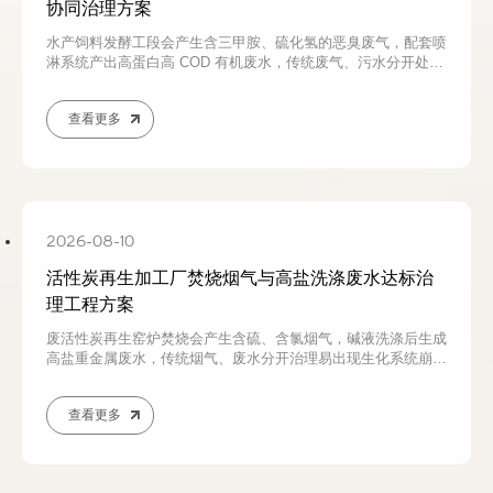
协同治理方案
水产饲料发酵工段会产生含三甲胺、硫化氢的恶臭废气，配套喷
淋系统产出高蛋白高 COD 有机废水，传统废气、污水分开处理
存在异味反复、生化系统易崩溃、运行成本高等问题。本文结合
水产饲料间歇生产工况，分析废气废水污染特性与治理痛点，介
查看更多
绍一体化协同治理成套工艺，实现臭气净化、废水降解回用，水
产饲料厂环保整改可咨询若源环保定制方案。
2026-08-10
活性炭再生加工厂焚烧烟气与高盐洗涤废水达标治
理工程方案
废活性炭再生窑炉焚烧会产生含硫、含氯烟气，碱液洗涤后生成
高盐重金属废水，传统烟气、废水分开治理易出现生化系统崩
溃、总盐超标等问题。本文结合活性炭再生行业生产工况，分析
烟气与高盐废水污染特点、治理痛点，介绍一体化协同达标治理
查看更多
工艺，实现烟气净化、废水减量回用，活性炭再生厂环保整改可
咨询若源环保定制工程方案。