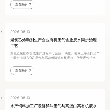
超标、运维成本高等问题。本文分析果蔬罐头产污特点、治理难
查看更多
点，介绍密闭生物除臭 + 多级预处理 + 组合生化一体化综合治
理工艺，适配罐头厂淡旺季生产，废气废水同步达标改造可咨询
若源环保。
2026-08-10
聚氯乙烯助剂生产企业有机废气含盐废水同步治理
工艺
聚氯乙烯助剂合成生产过程中，反应、洗釜、喷淋工序会同步产
生酸性有机 VOC 废气与高盐难降解有机废水，传统废气污水分
体治理存在生化系统崩溃、设备易堵塞、运维成本高、工况适配
性差等问题。本文结合 PVC 助剂化工生产特点，分析废气、含
查看更多
盐废水污染特性与治理难点，介绍气水同步协同成套治理工艺，
通过喷淋耦合净化、高级氧化、耐盐生化及膜蒸发减量实现稳定
达标，PVC 助剂厂区环保改造可咨询若源环保定制方案。
2026-08-10
水产饲料加工厂发酵异味废气与高蛋白高有机废水