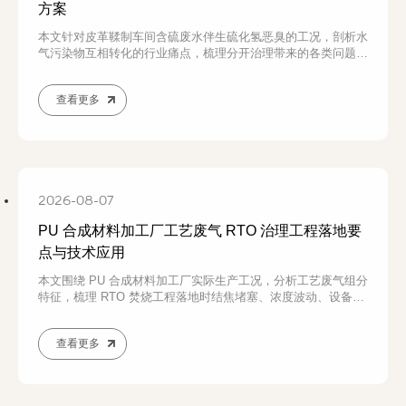
方案
本文针对皮革鞣制车间含硫废水伴生硫化氢恶臭的工况，剖析水
气污染物互相转化的行业痛点，梳理分开治理带来的各类问题，
介绍废水废气一体化协同治理实操方案，为制革企业环保技改提
供落地参考。
查看更多
2026-08-07
PU 合成材料加工厂工艺废气 RTO 治理工程落地要
点与技术应用
本文围绕 PU 合成材料加工厂实际生产工况，分析工艺废气组分
特征，梳理 RTO 焚烧工程落地时结焦堵塞、浓度波动、设备腐
蚀等现实难题，介绍从收集、预处理到安全管控整套落地技术要
点，为 PU 企业 RTO 废气技改提供实操参考。
查看更多