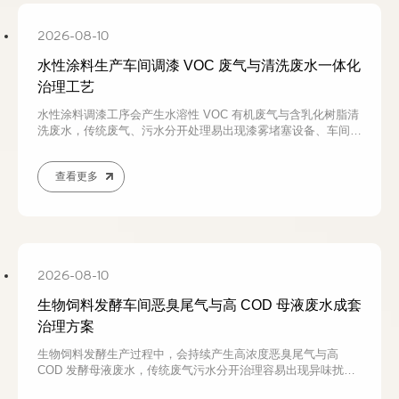
2026-08-10
水性涂料生产车间调漆 VOC 废气与清洗废水一体化
治理工艺
水性涂料调漆工序会产生水溶性 VOC 有机废气与含乳化树脂清
洗废水，传统废气、污水分开处理易出现漆雾堵塞设备、车间异
味反复、生化池受水质冲击、运维成本偏高等问题。本文结合涂
料间歇生产工况，分析废气废水污染特性与治理痛点，介绍一体
查看更多
化协同治理成套工艺，通过密闭集气喷淋、破乳气浮、生化回用
实现稳定达标，水性涂料车间环保整改可咨询若源环保定制方
案。
2026-08-10
生物饲料发酵车间恶臭尾气与高 COD 母液废水成套
治理方案
生物饲料发酵生产过程中，会持续产生高浓度恶臭尾气与高
COD 发酵母液废水，传统废气污水分开治理容易出现异味扰
民、生化系统冲击、COD 超标、运维成本高等问题。本文结合