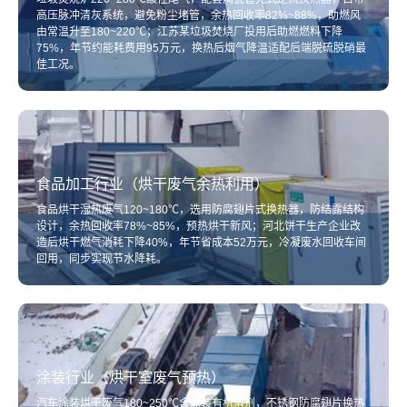
高压脉冲清灰系统，避免粉尘堵管，余热回收率82%~88%，助燃风
由常温升至180~220℃；江苏某垃圾焚烧厂投用后助燃燃料下降
75%，年节约能耗费用95万元，换热后烟气降温适配后端脱硫脱硝最
佳工况。
食品加工行业（烘干废气余热利用）
食品烘干湿热废气120~180℃，选用防腐翅片式换热器，防结露结构
设计，余热回收率78%~85%，预热烘干新风；河北饼干生产企业改
造后烘干燃气消耗下降40%，年节省成本52万元，冷凝废水回收车间
回用，同步实现节水降耗。
涂装行业（烘干室废气预热）
汽车涂装烘干废气180~250℃含涂装有机溶剂，不锈钢防腐翅片换热