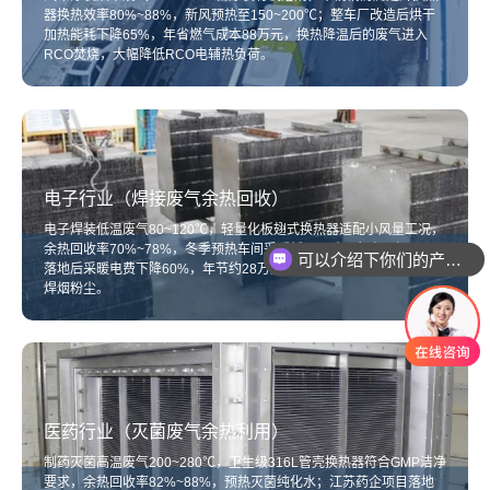
器换热效率80%~88%，新风预热至150~200℃；整车厂改造后烘干
加热能耗下降65%，年省燃气成本88万元，换热降温后的废气进入
RCO焚烧，大幅降低RCO电辅热负荷。
电子行业（焊接废气余热回收）
可以介绍下你们的产品么
电子焊装低温废气80~120℃，轻量化板翅式换热器适配小风量工况，
余热回收率70%~78%，冬季预热车间采暖新风；珠三角电子加工厂
你们是怎么收费的呢
落地后采暖电费下降60%，年节约28万元，可拆卸滤网便于日常清理
焊烟粉尘。
医药行业（灭菌废气余热利用）
制药灭菌高温废气200~280℃，卫生级316L管壳换热器符合GMP洁净
要求，余热回收率82%~88%，预热灭菌纯化水；江苏药企项目落地