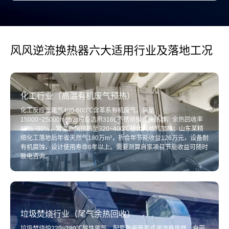
风风逆流换热器六大适用行业及落地工况
化工行业（高温有机废气预热）
化工反应釜尾气400-600℃含苯系有机废气，风量
15000~25000m³/h，设备选用316L不锈钢板式换热器，余热回收率
85%~90%，常温新风预热至320~400℃替代天然气加热；山东某精
细化工落地后年省天然气180万m³，折合年节能收益126万元，设备耐
有机腐蚀，设计使用寿命8年以上。需要测算自家项目节能收益可随时
致电咨询。
垃圾焚烧行业（尾气余热回收）
垃圾焚烧炉220~280℃酸性尾气，配套陶瓷管壳式逆流换热器，自带