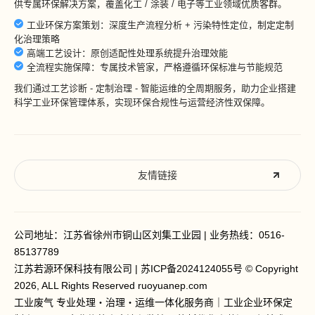
供专属环保解决方案，覆盖化工 / 涂装 / 电子等工业领域优质客群。
工业环保方案策划：深度生产流程分析 + 污染特性定位，制定定制
化治理策略
高端工艺设计：原创适配性处理系统提升治理效能
全流程实施保障：专属技术管家，严格遵循环保标准与节能规范
我们通过工艺诊断 - 定制治理 - 智能运维的全周期服务，助力企业搭建
科学工业环保管理体系，实现环保合规性与运营经济性双保障。
友情链接
公司地址：江苏省徐州市铜山区刘集工业园 | 业务热线：
0516-
85137789
江苏若源环保科技有限公司 |
苏ICP备2024124055号
© Copyright
2026, ALL Rights Reserved ruoyuanep.com
工业废气 专业处理
・治理・运维一体化服务商｜工业企业环保定