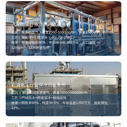
汽车喷涂行业溶剂回收案例
工况：苯系物废气，浓度2500-5000mg/m³，风量15000-25000m³/h
工艺：预处理+三级深冷（-40/-70/-100℃）
效果：甲苯回收率96%，年回收创收280万元，出口浓度＜
12mg/m³，12天快速投用。
石油化工行业深冷回收案例
工况：苯/乙苯高浓度废气，风量20000-40000m³/h
工艺：PSA脱水+两级深冷+精馏提纯
效果：回收率95%，纯度99.5%，年收益超1200万元，能耗降低
32%。