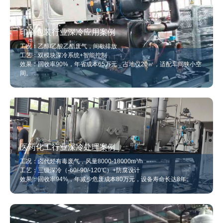
印刷包装行业深冷应用案例
工况：乙醇/乙酸乙酯废气，间歇排放
工艺：双模块深冷系统+智能控制
效果：回收率90%，年省成本65万元，占地仅20㎡，适配车间狭小空
间。
医药化工行业深冷处理案例
工况：卤代烃有毒废气，风量8000-18000m³/h
工艺：三级深冷（-60/-90/-120℃）+防腐设计
效果：回收率94%，年减少危废成本80万元，设备寿命长达8年。