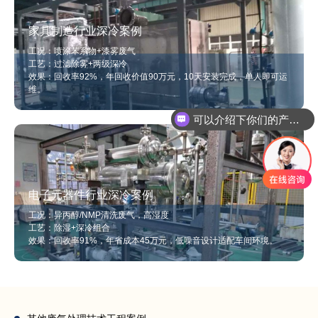
家具制造行业深冷案例
工况：喷涂苯系物+漆雾废气
工艺：过滤除雾+两级深冷
效果：回收率92%，年回收价值90万元，10天安装完成，单人即可运
维。
可以介绍下你们的产品么
你们是怎么收费的呢
电子元器件行业深冷案例
工况：异丙醇/NMP清洗废气，高湿度
工艺：除湿+深冷组合
效果：回收率91%，年省成本45万元，低噪音设计适配车间环境。