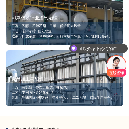
印刷包装行业废气治理
工况：乙醇、乙酸乙酯、甲苯，低浓度大风量
工艺：吸附浓缩+催化燃烧
效果：排放浓度＜30mg/m³，年耗材成本降低60%，性价比极高。
可以介绍下你们的产品么
你们是怎么收费的呢
食品加工与酿造行业
工况：有机酸、醇类、酯类异味废气
工艺：专用吸附剂净化处理
效果：异味去除率90%+，温和净化，无二次污染，保障生产安全。