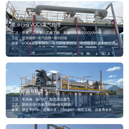
喷涂行业VOCs废气处理
工况：甲苯、二甲苯、乙酸丁酯，风量50000-200000m³/h
工艺：双塔吸附+蒸汽脱附+溶剂回收
效果：VOCs去除率98%，溶剂回收率95%，年回收原料成本80万元
+。
化工行业有机废气治理
工况：苯系物、卤代烃、酯类混合废气
工艺：吸附浓缩+热氮气脱附+催化燃烧
效果：净化率99%，排放浓度＜20mg/m³，稳定达标，设备寿命长。