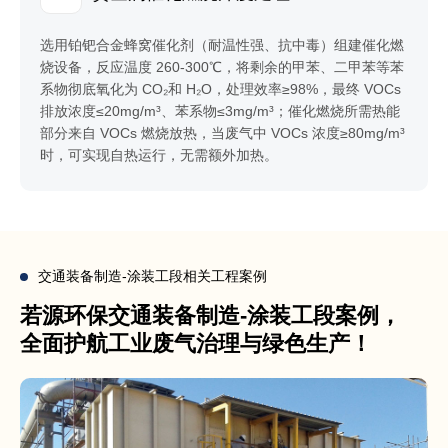
选用铂钯合金蜂窝催化剂（耐温性强、抗中毒）组建催化燃
烧设备，反应温度 260-300℃，将剩余的甲苯、二甲苯等苯
系物彻底氧化为 CO₂和 H₂O，处理效率≥98%，最终 VOCs
排放浓度≤20mg/m³、苯系物≤3mg/m³；催化燃烧所需热能
部分来自 VOCs 燃烧放热，当废气中 VOCs 浓度≥80mg/m³
时，可实现自热运行，无需额外加热。
交通装备制造-涂装工段相关工程案例
若源环保交通装备制造-涂装工段案例，
全面护航工业废气治理与绿色生产！