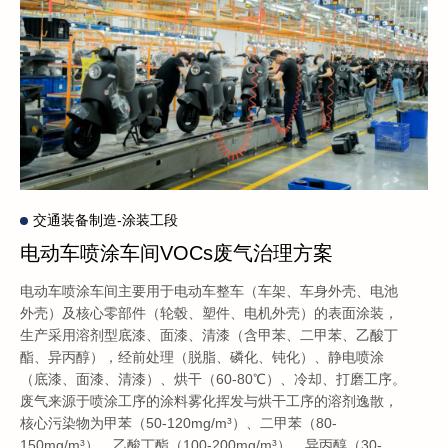
交通装备制造-涂装工段
电动车喷涂车间VOCs废气治理方案
电动车喷涂车间主要用于电动车整车（车架、车身外壳、电池
外壳）及核心零部件（轮毂、塑件、电机外壳）的表面涂装，
生产采用溶剂型底漆、面漆、清漆（含甲苯、二甲苯、乙酸丁
酯、异丙醇），经前处理（脱脂、磷化、钝化）、静电喷涂
（底漆、面漆、清漆）、烘干（60-80℃）、冷却、打磨工序。
废气来源于喷涂工序的涂料雾化挥发与烘干工序的溶剂逸散，
核心污染物为甲苯（50-120mg/m³）、二甲苯（80-
150mg/m³）、乙酸丁酯（100-200mg/m³）、异丙醇（30-