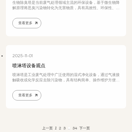
生物除臭塔是当前废气处理领域主流的环保设备，基于微生物降
解原理将恶臭污染物转化为无害物质，具有高效性、环保性、运
行成本低等核心优势，但也存在启动较慢、占地面积要求等局
限。
查看更多
2025-11-01
喷淋塔设备观点
喷淋塔是工业废气处理中广泛使用的湿式净化设备，通过气液接
触吸收或化学反应去除污染物，具有结构简单、操作维护方便、
适用范围广等特点
查看更多
1
上一页
2
3
…
34
下一页