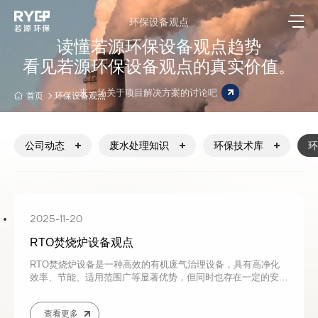
环保设备观点
读懂若源环保设备观点趋势
看见若源环保设备观点的真实价值。
来一场关于项目解决方案的讨论吧
首页
环保设备观点
公司动态
废水处理知识
环保技术库
环
2025-11-20
RTO焚烧炉设备观点
RTO焚烧炉设备是一种高效的有机废气治理设备，具有高净化
效率、节能、适用范围广等显著优势，但同时也存在一定的安全
风险和运行挑战
查看更多