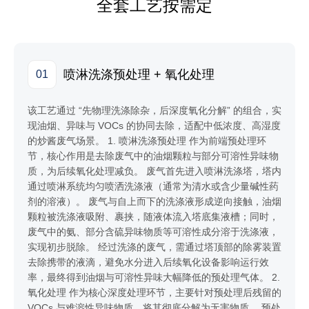
全套工艺按需定
喷淋洗涤预处理 + 氧化处理
01
该工艺通过 “先物理洗涤除杂，后深度氧化分解” 的组合，实
现油烟、异味与 VOCs 的协同去除，适配中低浓度、高湿度
的炒酱废气场景。 1. 喷淋洗涤预处理 作为前端预处理环
节，核心作用是去除废气中的油烟颗粒与部分可溶性异味物
质，为后续氧化处理减负。 废气首先进入喷淋洗涤塔，塔内
通过喷淋系统均匀喷洒洗涤液（通常为清水或含少量碱性药
剂的溶液）。 废气与自上而下的洗涤液形成逆向接触，油烟
颗粒被洗涤液吸附、裹挟，随液体流入塔底集液槽；同时，
废气中的氨、部分含硫异味物质等可溶性成分溶于洗涤液，
实现初步脱除。 经过洗涤的废气，需通过塔顶部的除雾装置
去除携带的液滴，避免水分进入后续氧化设备影响运行效
率，最终得到油烟与可溶性异味大幅降低的预处理气体。 2.
氧化处理 作为核心深度处理环节，主要针对预处理后残留的
VOCs 与难溶性异味物质，将其彻底分解为无害物质。 预处