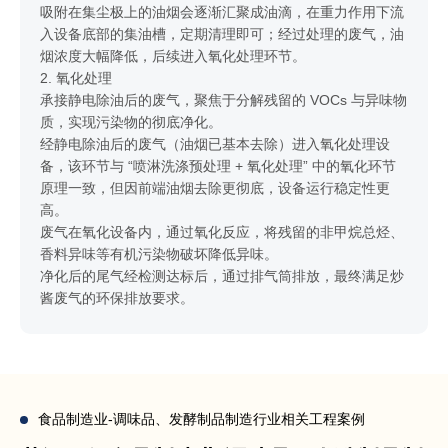
吸附在集尘极上的油烟会逐渐汇聚成油滴，在重力作用下流
入设备底部的集油槽，定期清理即可；经过处理的废气，油
烟浓度大幅降低，后续进入氧化处理环节。
2. 氧化处理
承接静电除油后的废气，聚焦于分解残留的 VOCs 与异味物
质，实现污染物的彻底净化。
经静电除油后的废气（油烟已基本去除）进入氧化处理设
备，该环节与 “喷淋洗涤预处理 + 氧化处理” 中的氧化环节
原理一致，但因前端油烟去除更彻底，设备运行稳定性更
高。
废气在氧化设备内，通过氧化反应，将残留的非甲烷总烃、
香料异味等有机污染物破坏降低异味。
净化后的尾气经检测达标后，通过排气筒排放，最终满足炒
酱废气的环保排放要求。
食品制造业-调味品、发酵制品制造行业相关工程案例