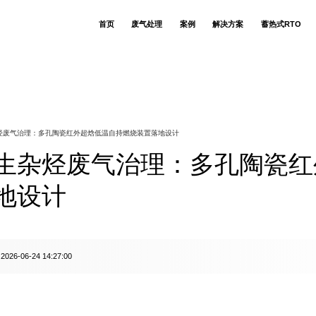
首页
废气处理
案例
解决方案
蓄热式RTO
RTO蓄热式氧化
食用菌生产企业
技术简介
生物除臭塔
关于若源环保
联系我们
公司动态
RCO催化氧化技术
香精香料异味废
RCO催化炉
售后支持
人才招聘
核心优势
环保技术库
CO催化氧化技术
注塑 VOCs 废气
布袋除尘器
客户列表
吸收洗涤技术
化工污水站调节
适用场景
吸附脱附设备
客户评价
废气治理知识
吸附脱附技术
污水站生化段恶
RTO焚烧炉
相关案例
废水处理知识
氧化除臭技术
生物发酵制药恶
喷淋塔
烃废气治理：多孔陶瓷红外超焓低温自持燃烧装置落地设计
模块低温深冷技术
PVC 加工助剂异
环保设备观点
湿电除尘技术
电动车喷涂车间
行业动态
布袋除尘技术
热镀锌酸洗池盐
生杂烃废气治理：多孔陶瓷红
生物除臭技术
热镀锌锌烟颗粒
换热器技术
风风逆流换热技术
炒酱（调味酱包）气
动物无害化恶臭
地设计
塑料薄膜凹版印
硅基芯片生产废
食用草莓香精生
阿莫西林 & 地
环氧树脂生产废
2026-06-24 14:27:00
：