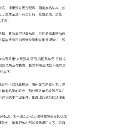
冲高。通用设备固定配风、固定换热结构，低
足，重质杂烃不完全分解，生成炭黑、次生
热平衡。
吹扫、紧急放空泄爆系统；自控逻辑未联动前
小型改造项目为压缩投资删减预处理除尘、脱
装置采用“多级预处理-预混配风单元-分段式
辐射超焓热反馈机理，把自持燃烧浓度下限降至
设计如下。
氧化铝干式脱硫模块，吸附废气内硫化氢，降
外辐射热量的吸收。预处理各单元设置压差在
外井场缺水作业条件。预处理完成后的洁净废
节新风配比，将可燃组分稳定维持在陶瓷最优稳燃
速均匀。预混腔体内部加装防爆阻火芯，阻断