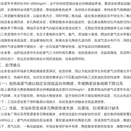
烃浓度常年维持在300~1800mg/m³，达不到传统焚烧设备自持燃烧临界值。重质杂烃遇低
内部，长期堆积会堵塞气流通道，降低辐射换热效率；杂烃组分热值偏低，单纯依靠气相燃烧
第二类是酸性腐蚀杂质，以硫化氢为主，同时伴随二氧化碳。硫化氢在燃烧反应中转化为二氧
腐蚀设备金属壳体、多孔陶瓷涂层；若陶瓷载体未做抗硫改性，硫元素会吸附在红外辐射活性
分解效率下降问题。稠油开采井废气内硫化氢浓度波动更大，无预处理直接进燃烧单元会大幅
第三类是惰性与干扰介质，包含大量饱和水蒸气、氮气、原油微小液滴。稠油井废气含水率最高
拉低陶瓷体表面温度；原油雾滴粘性强，附着在多孔陶瓷孔道内部，造成气流分布不均，局部
为惰性气体会稀释可燃组分，进一步压低废气整体热值，提升低温自持燃烧难度。
综合来看，油田低浓度伴生杂烃废气三大特性相互叠加：低热值难自持、含硫易腐蚀、高湿带
做优化设计，投运后短期内就会出现排放超标、设备故障停机。
三、处理难点
结合多套油田井场多孔陶瓷燃烧装置调试、改造经验，我认为低浓度伴生杂烃废气治理难点并
燃烧单元、热循环系统、自控安全模块整体设计不匹配油田特殊工况形成的系统性故障，现场
（一）低热值废气难以稳定实现低温自持燃烧，常规陶瓷设备稳燃下限过高
市面上通用多孔陶瓷燃烧装置自持燃烧最低浓度约1500mg/m³，多数零散油井废气浓度常年
然气助燃，失去节能优势。单纯加大陶瓷体积、提升加热功率只能短期维持温度，无法从热反
不下；工况浓度短暂下滑时极易出现熄火，杂烃直接外排触发在线监测报警。
（二）含硫、含油杂质造成多孔陶瓷快速失效，抗腐蚀、抗堵塞设计缺失
不少设备厂商仅采用普通堇青石陶瓷载体，未喷涂抗硫红外辐射改性涂层，硫化氢持续吸附覆
减40%以上；废气内未脱除的原油液滴、重烃凝油堆积在陶瓷孔隙，形成局部气流短路，燃烧温
以下，尾气总烃、一氧化碳超标。井场设备维护条件有限，陶瓷载体更换拆装复杂，频繁停机