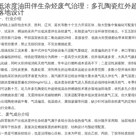
低浓度油田伴生杂烃废气治理：多孔陶瓷红外
落地设计
一、行业介绍
国内陆上油田包含长庆、胜利、辽河、延长等数十个主力开采区块，除大型集中集输站可配套
井、试采井、稠油热采井产出低浓度伴生杂烃废气，长期是油气行业环保管控难点。十五五阶
点管控新污染物，甲烷温室效应是二氧化碳的28倍，直接放空、低效火炬焚烧都会带来双重环
专项管控要求，禁止无组织排放、不完全燃烧处置。
从现场实际工况来看，集中式伴生气回收设备只适配气量稳定、浓度偏高的主干井，单口零散
热值偏低的特征。传统处理路线分为两种：一是高空火炬直燃，但井场风速多变，大风天气极
氧化碳，同时火炬持续消耗天然气助燃，常年运行燃料成本居高不下；二是活性炭吸附、溶剂
率极低，活性炭更换、危废处置、溶剂再生的运维成本远超企业承受范围，多数小型井场长期
稠油热采区块的治理矛盾更为突出，蒸汽驱开采过程会伴随大量水蒸气混入伴生气，废气湿度大
燃烧浓度阈值普遍在2000mg/m³以上，低浓度杂烃废气进入系统后必须持续补燃天然气，冬
用可达数十万。近几年多孔陶瓷红外超焓低温自持燃烧技术逐步落地油田场景，依托多孔介质
自持燃烧浓度门槛，无需持续补充辅助燃料，完美适配零散井低浓度杂烃废气工况。但大量现
会出现陶瓷体硫中毒、气流偏流、低温熄火、腐蚀渗漏等问题，缺少针对油田杂烃废气的定制
的行业痛点。
二、废气成分介绍
油田零散井产出低浓度伴生杂烃废气属于多组分混合低热值气体，组分随开采周期、油层地质
雾滴等干扰杂质，直接决定燃烧装置的材料选型、结构设计与预处理配置。
第一类是可燃杂烃组分，也是治理核心目标。主体为甲烷，混合乙烷、丙烷、丁烷等轻质烷烃