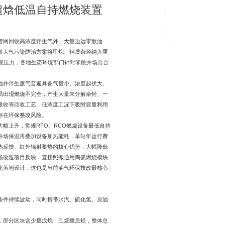
超焓低温自持燃烧装置
管网回收高浓度伴生气外，大量边远零散油
段大气污染防治方案将甲烷、轻质杂烃纳入重
境压力，各地生态环境部门针对零散井场出台
油井伴生废气普遍具备气量小、浓度起伏大、
易出现燃烧不完全，产生大量未分解杂烃、一
吸收等回收工艺，低浓度工况下吸附容量利用
存在环保整改风险。
幅上升，常规RTO、RCO燃烧设备最低自持
季井场保温再叠加设备加热能耗，单站年运行费
热反馈、红外辐射蓄热的核心优势，大幅降低
场改造项目反映，直接照搬通用陶瓷燃烧模块
化落地设计，这也是当前油气环保技改最核心
条件持续波动，同时携带水汽、硫化氢、原油
，部分区块含少量戊烷、己烷重质烃，整体总