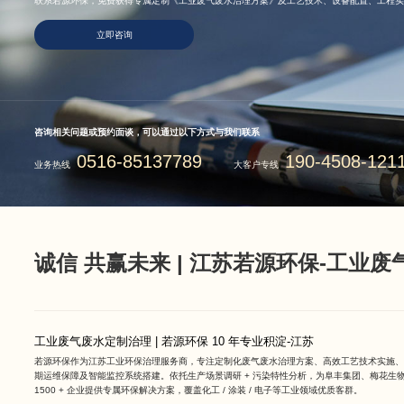
联系若源环保，免费获得专属定制《工业废气废水治理方案》及工艺技术、设备配置、工程实
立即咨询
咨询相关问题或预约面谈，可以通过以下方式与我们联系
0516-85137789
190-4508-121
业务热线
大客户专线
诚信 共赢未来 | 江苏若源环保-工业
工业废气废水定制治理 | 若源环保 10 年专业积淀-江苏
若源环保作为
江苏工业环保治理服务商
，专注定制化废气废水治理方案、高效工艺技术实施、
期运维保障及智能监控系统搭建。依托生产场景调研 + 污染特性分析，为阜丰集团、梅花生
1500 + 企业提供专属环保解决方案，覆盖化工 / 涂装 / 电子等工业领域优质客群。