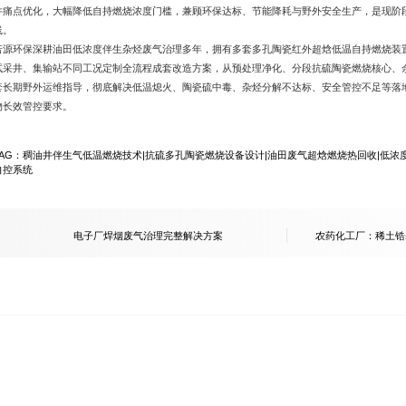
井痛点优化，大幅降低自持燃烧浓度门槛，兼顾环保达标、节能降耗与野外安全生产，是现阶
线。
若源环保深耕油田低浓度伴生杂烃废气治理多年，拥有多套多孔陶瓷红外超焓低温自持燃烧装
试采井、集输站不同工况定制全流程成套改造方案，从预处理净化、分段抗硫陶瓷燃烧核心、
套长期野外运维指导，彻底解决低温熄火、陶瓷硫中毒、杂烃分解不达标、安全管控不足等落
物长效管控要求。
TAG：
稠油井伴生气低温燃烧技术
|
抗硫多孔陶瓷燃烧设备设计
|
油田废气超焓燃烧热回收
|
低浓
自控系统
电子厂焊烟废气治理完整解决方案
农药化工厂：稀土锆