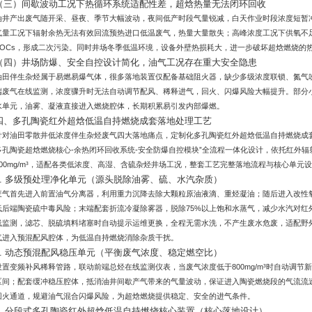
（三）间歇波动工况下热循环系统适配性差，超焓热量无法闭环回收
油井产出废气随开采、昼夜、季节大幅波动，夜间低产时段气量锐减，白天作业时段浓度短暂
气量工况下辐射余热无法有效回流预热进口低温废气，热量大量散失；高峰浓度工况下供氧不
VOCs，形成二次污染。同时井场冬季低温环境，设备外壁热损耗大，进一步破坏超焓燃烧的
（四）井场防爆、安全自控设计简化，油气工况存在重大安全隐患
油田伴生杂烃属于易燃易爆气体，很多落地装置仅配备基础阻火器，缺少多级浓度联锁、氮气
端废气在线监测，浓度骤升时无法自动调节配风、稀释进气，回火、闪爆风险大幅提升。部分
水单元，油雾、凝液直接进入燃烧腔体，长期积累易引发内部爆燃。
四、多孔陶瓷红外超焓低温自持燃烧成套落地处理工艺
针对油田零散井低浓度伴生杂烃废气四大落地痛点，定制化多孔陶瓷红外超焓低温自持燃烧成套
多孔陶瓷超焓燃烧核心-余热闭环回收系统-安全防爆自控模块”全流程一体化设计，依托红外
300mg/m³，适配各类低浓度、高湿、含硫杂烃井场工况，整套工艺完整落地流程与核心单元
1. 多级预处理净化单元（源头脱除油雾、硫、水汽杂质）
废气首先进入前置油气分离器，利用重力沉降去除大颗粒原油液滴、重烃凝油；随后进入改性
低后端陶瓷硫中毒风险；末端配套折流冷凝除雾器，脱除75%以上饱和水蒸气，减少水汽对红
线监测，滤芯、脱硫填料堵塞时自动提示运维更换，全程无需水洗，不产生废水危废，适配野
气进入预混配风腔体，为低温自持燃烧消除杂质干扰。
2. 动态预混配风稳压单元（平衡废气浓度、稳定燃空比）
设置变频补风稀释管路，联动前端总烃在线监测仪表，当废气浓度低于800mg/m³时自动调
区间；配套缓冲稳压腔体，抵消油井间歇产气带来的气量波动，保证进入陶瓷燃烧段的气流流
回火通道，规避油气混合闪爆风险，为超焓燃烧提供稳定、安全的进气条件。
3. 分段式多孔陶瓷红外超焓低温自持燃烧核心装置（核心落地设计）