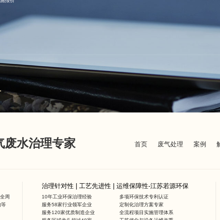
施报价
1
废气废水治理专家
首页
废气处理
案例
治理针对性 | 工艺先进性 | 运维保障性-江苏若源环保
全周
10年工业环保治理经验
多项环保技术专利认证
物等
服务58家行业领军企业
定制化治理方案专家
服务120家优质制造企业
全流程项目实施管理体系