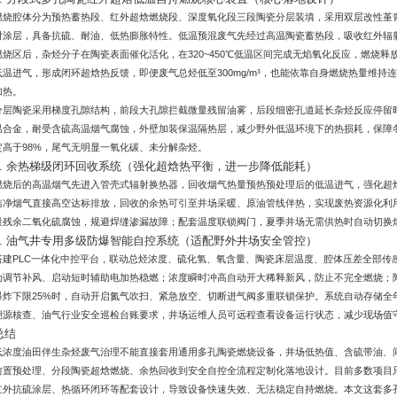
燃烧腔体分为预热蓄热段、红外超焓燃烧段、深度氧化段三段陶瓷分层装填，采用双层改性堇
射涂层，具备抗硫、耐油、低热膨胀特性。低温预混废气先经过高温陶瓷蓄热段，吸收红外辐射
燃烧区后，杂烃分子在陶瓷表面催化活化，在320~450℃低温区间完成无焰氧化反应，燃烧
低温进气，形成闭环超焓热反馈，即便废气总烃低至300mg/m³，也能依靠自身燃烧热量维
加热。
分层陶瓷采用梯度孔隙结构，前段大孔隙拦截微量残留油雾，后段细密孔道延长杂烃反应停留
温合金，耐受含硫高温烟气腐蚀，外壁加装保温隔热层，减少野外低温环境下的热损耗，保障
定高于98%，尾气无明显一氧化碳、未分解杂烃。
4. 余热梯级闭环回收系统（强化超焓热平衡，进一步降低能耗）
燃烧后的高温烟气先进入管壳式辐射换热器，回收烟气热量预热预处理后的低温进气，强化超
洁净烟气直接高空达标排放，回收的余热可引至井场采暖、原油管线伴热，实现废热资源化利
量残余二氧化硫腐蚀，规避焊缝渗漏故障；配套温度联锁阀门，夏季井场无需供热时自动切换
5. 油气井专用多级防爆智能自控系统（适配野外井场安全管控）
搭建PLC一体化中控平台，联动总烃浓度、硫化氢、氧含量、陶瓷床层温度、腔体压差全部传
动调节补风、启动短时辅助电加热稳燃；浓度瞬时冲高自动开大稀释新风，防止不完全燃烧；
爆炸下限25%时，自动开启氮气吹扫、紧急放空、切断进气阀多重联锁保护。系统自动存储全
溯源核查、油气行业安全巡检台账要求，井场运维人员可远程查看设备运行状态，减少现场值
总结
低浓度油田伴生杂烃废气治理不能直接套用通用多孔陶瓷燃烧设备，井场低热值、含硫带油、
前置预处理、分段陶瓷超焓燃烧、余热回收到安全自控全流程定制化落地设计。目前多数项目
红外抗硫涂层、热循环闭环等配套设计，导致设备快速失效、无法稳定自持燃烧。本文这套多