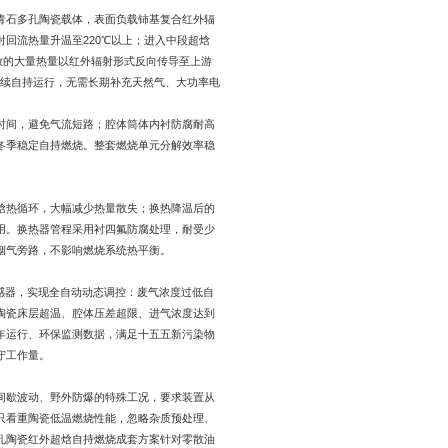
青石多孔陶瓷载体，表面负载铈基复合红外辐
回流热量升温至220℃以上；进入中段超焓
释放的大量热量以红外辐射形式反向传导至上游
持连续自持运行，无需长期补充天然气、大功率电
时间，避免气流短路；腔体筒体内衬防腐耐高
冬季稳定自持燃烧。整套燃烧单元分解效率稳
焓热循环，大幅减少热量散失；换热降温后的
用。换热器管程采用衬四氟防腐处理，耐受少
烟气旁路，不影响燃烧系统热平衡。
感器，实现全自动动态调控：废气浓度过低自
陶瓷床层超温、腔体压差超限、进气浓度达到
年运行、环保监测数据，满足十五五新污染物
守工作量。
间歇波动、野外防爆的特殊工况，要求装置从
只看重陶瓷低温燃烧性能，忽略杂质预处理、
孔陶瓷红外超焓自持燃烧成套方案针对零散油