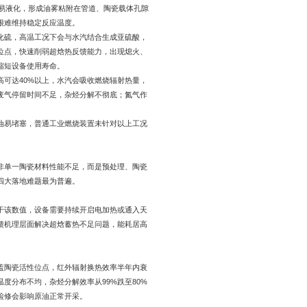
温极易液化，形成油雾粘附在管道、陶瓷载体孔隙
很难维持稳定反应温度。
化硫，高温工况下会与水汽结合生成亚硫酸，
位点，快速削弱超焓热反馈能力，出现熄火、
缩短设备使用寿命。
可达40%以上，水汽会吸收燃烧辐射热量，
废气停留时间不足，杂烃分解不彻底；氮气作
油易堵塞，普通工业燃烧装置未针对以上工况
非单一陶瓷材料性能不足，而是预处理、陶瓷
四大落地难题最为普遍。
低于该数值，设备需要持续开启电加热或通入天
馈机理层面解决超焓蓄热不足问题，能耗居高
盖陶瓷活性位点，红外辐射换热效率半年内衰
度分布不均，杂烃分解效率从99%跌至80%
检修会影响原油正常开采。