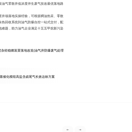
段油气零散井低浓度伴生废气技改最优落地路
置井场落地实操经验，可根据稠油热采、零散
余热回收系统到油气防爆自控一站式交付，配
地难题，助力油气企业满足十五五甲烷新污染
度杂烃稳燃装置落地改造
|
油气井防爆废气处理
基催化模组高盐含卤尾气长效达标方案