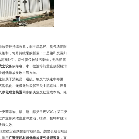
排放管控持续收紧，非甲烷总烃、臭气浓度限
繁饱和，每月持续采购新炭；二是饱和废炭归
临高额处罚。活性炭仅转移污染物，无法彻底
成套设备
依靠电、水、微波等能量直接裂解污
业超低排放技改主流方向。
化剂属于消耗品，遇硫、氯废气快速中毒更
气泡氧化、无极微波裂解三类主流路线，设备
气净化成套装置
同步解决危废处置成本高、耗
一类苯系物、酯、酮、醇类常规VOC；第二类
歇作业带来浓度脉冲波动，喷涂、投料时段污
快速失效。
，很难稳定达到超低排放限值。想要长期合规且
，选用
广谱无耗材超低排放废气处理装备
，直