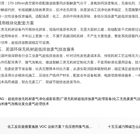
原理：170-185nm真空紫外搭配微波能量同步裂解废气分子，臭氧协同深度氧化，无催化剂
降解卤代烃、长链硫醚去除效果突出，抗冲击负荷强，浓度波动工况净化效率稳定，无需频繁
期一次性设备投资偏高。适配场景：化工、农药中间体高异味、多组分混杂废气超低排放项目
通用模块化配套方案
三类无耗材设备均可模块化拼装，现场对接原有风管，无需大面积土建；前端配套干式精密过
芯使用寿命长，半年以上更换一次，不属于高频消耗耗材，不产生大量危废。整套系统搭载PL
行功率，超低排放数据稳定可追溯。
五、若源环保无耗材超低排放废气技改服务
若源环保深耕各行业工业废气超低排放改造，针对活性炭危废成本高、传统耗材工艺运维压力
条件匹配等离子、微气泡氧化、微波裂解三类无耗材定制化方案，不套用标准化通用设备。技
材、危废处置节省金额，出具完整降本对比方案，从源头取消固体吸附耗材，稳定满足超低排
改造采用分步模块化施工，压缩生产线停产时长，配套全年设备检测、电路管路维保服务，一
成本高昂难题，契合无废工厂、双碳节能技改政策导向。
TAG：
超低排放无耗材废气净化成套装置
|
广谱无耗材超低排放废气处理装备
|
化工无危废废气
纳米微气泡氧化复合废气处理技术
化工反应釜微量逸散 VOC 达标方案？负压密闭集气低温
十五五减污降碳怎么做
催化成套装置解析
温催化耦合余热梯级