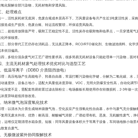
接氧化裂解全部污染物，无耗材饱和穿透风险。
三、处理难点
第一，活性炭耗材无底洞，危废合规成本居高不下。万风量设备每月产生近1吨废活性炭，采
间接造成生产损失，危废台账、转运流程繁琐，环保追责风险高。
第二，超低排放限值严苛，吸附工艺稳定性不足。活性炭存在吸附饱和临界点，一旦穿透尾气
态化环保核查。
第三，部分替代工艺仍存在消耗品，无法真正降本。RCO/RTO催化剂、生物滤池填料、化
成本依旧偏高。
第四，多组分混杂废气对工艺广谱性要求高，很多简易无耗材设备只能处理单一污染物，面对
四、主流无耗材废气处理技术优劣对比与选型工艺
1、低温等离子（DDBD 介质阻挡放电）
原理：高压电场产生高能电子、羟基自由基，常温打断污染物化学键，分解为二氧化碳、水，
启动速度快，设备占地小，适配大风量低浓度异味、VOC，无明火防爆安全性高，自动化调
净化深度不足，需配套简易前置过滤去除粉尘；电场极板长期使用存在轻微损耗，2-3年做一
低浓度异味超低排放改造。
2、纳米微气泡深度氧化技术
原理：以清水为介质生成纳米级微气泡，空化反应产生强氧化性自由基，水中与废气充分接触
环复用无废水外排。优势：耐高湿、耐酸碱气溶胶，广谱处理有机、恶臭、无机酸性废气，净
患，运维仅定期清理水箱杂质。短板：同等风量设备体积大于等离子设备，车间场地狭小场景
逸散复合废气。
3、无极微波紫外协同裂解技术