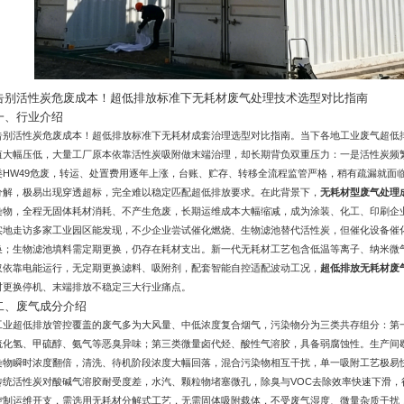
告别活性炭危废成本！超低排放标准下无耗材废气处理技术选型对比指南
一、行业介绍
告别活性炭危废成本！超低排放标准下无耗材成套治理选型对比指南。当下各地工业废气超低
值大幅压低，大量工厂原本依靠活性炭吸附做末端治理，却长期背负双重压力：一是活性炭频
类HW49危废，转运、处置费用逐年上涨，台账、贮存、转移全流程监管严格，稍有疏漏就面
分解，极易出现穿透超标，完全难以稳定匹配超低排放要求。在此背景下，
无耗材型废气处理
染物，全程无固体耗材消耗、不产生危废，长期运维成本大幅缩减，成为涂装、化工、印刷企
实地走访多家工业园区能发现，不少企业尝试催化燃烧、生物滤池替代活性炭，但催化设备催
换；生物滤池填料需定期更换，仍存在耗材支出。新一代无耗材工艺包含低温等离子、纳米微
仅依靠电能运行，无定期更换滤料、吸附剂，配套智能自控适配波动工况，
超低排放无耗材废
材更换停机、末端排放不稳定三大行业痛点。
二、废气成分介绍
工业超低排放管控覆盖的废气多为大风量、中低浓度复合烟气，污染物分为三类共存组分：第
硫化氢、甲硫醇、氨气等恶臭异味；第三类微量卤代烃、酸性气溶胶，具备弱腐蚀性。生产间
染物瞬时浓度翻倍，清洗、待机阶段浓度大幅回落，混合污染物相互干扰，单一吸附工艺极易
传统活性炭对酸碱气溶胶耐受度差，水汽、颗粒物堵塞微孔，除臭与VOC去除效率快速下滑
控制运维开支，需选用无耗材分解式工艺，无需固体吸附载体，不受废气湿度、微量杂质干扰