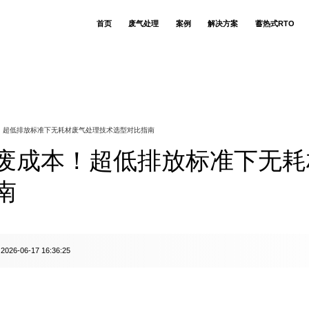
首页
废气处理
案例
解决方案
蓄热式RTO
RTO蓄热式氧化
食用菌生产企业
技术简介
生物除臭塔
关于若源环保
联系我们
公司动态
RCO催化氧化技术
香精香料异味废
RCO催化炉
售后支持
人才招聘
核心优势
环保技术库
CO催化氧化技术
注塑 VOCs 废气
布袋除尘器
客户列表
吸收洗涤技术
化工污水站调节
适用场景
吸附脱附设备
客户评价
废气治理知识
吸附脱附技术
污水站生化段恶
RTO焚烧炉
相关案例
废水处理知识
氧化除臭技术
生物发酵制药恶
喷淋塔
！超低排放标准下无耗材废气处理技术选型对比指南
模块低温深冷技术
PVC 加工助剂异
环保设备观点
湿电除尘技术
电动车喷涂车间
行业动态
布袋除尘技术
热镀锌酸洗池盐
废成本！超低排放标准下无耗
生物除臭技术
热镀锌锌烟颗粒
换热器技术
风风逆流换热技术
炒酱（调味酱包）气
动物无害化恶臭
南
塑料薄膜凹版印
硅基芯片生产废
食用草莓香精生
阿莫西林 & 地
环氧树脂生产废
2026-06-17 16:36:25
：