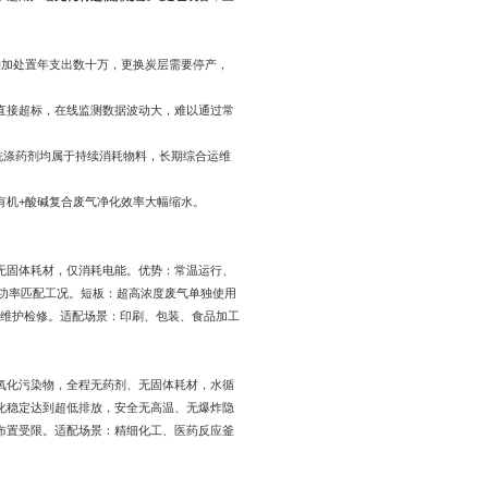
购加处置年支出数十万，更换炭层需要停产，
直接超标，在线监测数据波动大，难以通过常
学洗涤药剂均属于持续消耗物料，长期综合运维
有机+酸碱复合废气净化效率大幅缩水。
无固体耗材，仅消耗电能。优势：常温运行、
节功率匹配工况。短板：超高浓度废气单独使用
次维护检修。适配场景：印刷、包装、食品加工
氧化污染物，全程无药剂、无固体耗材，水循
化稳定达到超低排放，安全无高温、无爆炸隐
布置受限。适配场景：精细化工、医药反应釜