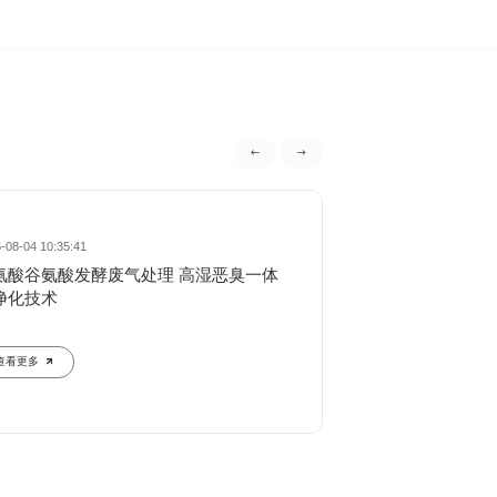
-08-04 10:35:41
2026-08-04 10:18:20
氨酸谷氨酸发酵废气处理 高湿恶臭一体
高温腐蚀废气选用
净化技术
换热器选型要点
查看更多
查看更多