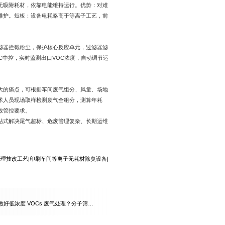
、无吸附耗材，依靠电能维持运行。优势：对难
维护。短板：设备电耗略高于等离子工艺，前
。
滤器拦截粉尘，保护核心反应单元，过滤器滤
C中控，实时监测出口VOC浓度，自动调节运
大的痛点，可根据车间废气组分、风量、场地
术人员现场取样检测废气全组分，测算年耗
放管控要求。
站式解决尾气超标、危废管理复杂、长期运维
治理技改工艺
|
印刷车间等离子无耗材除臭设备
|
好低浓度 VOCs 废气处理？分子筛低
回收实操方案