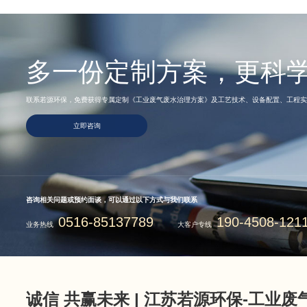
多一份定制方案，更科
联系若源环保，免费获得专属定制《工业废气废水治理方案》及工艺技术、设备配置、工程实
立即咨询
咨询相关问题或预约面谈，可以通过以下方式与我们联系
0516-85137789
190-4508-121
业务热线
大客户专线
诚信 共赢未来 | 江苏若源环保-工业