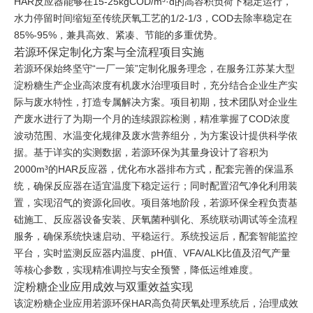
HAR反应器能够在15-25kgCOD/m³·d的高容积负荷下稳定运行，
水力停留时间缩短至传统厌氧工艺的1/2-1/3，COD去除率稳定在
85%-95%，兼具高效、紧凑、节能的多重优势。
若源环保定制化方案与全流程项目实施
若源环保始终坚守“一厂一策”定制化服务理念，在服务江苏某大型
淀粉糖生产企业高浓度有机废水治理项目时，充分结合企业生产实
际与废水特性，打造专属解决方案。项目初期，技术团队对企业生
产废水进行了为期一个月的连续跟踪检测，精准掌握了COD浓度
波动范围、水温变化规律及废水营养组分，为方案设计提供科学依
据。基于详实的实测数据，若源环保为其量身设计了容积为
2000m³的HAR反应器，优化布水器排布方式，配套完善的保温系
统，确保反应器在适宜温度下稳定运行；同时配置沼气净化利用装
置，实现沼气的资源化回收。项目落地阶段，若源环保全程负责基
础施工、反应器设备安装、厌氧菌种驯化、系统联动调试等全流程
服务，确保系统快速启动、平稳运行。系统投运后，配套智能监控
平台，实时监测反应器内温度、pH值、VFA/ALK比值及沼气产量
等核心参数，实现精准调控与安全预警，降低运维难度。
淀粉糖企业应用成效与双重效益实现
该淀粉糖企业应用若源环保HAR高负荷厌氧处理系统后，治理成效