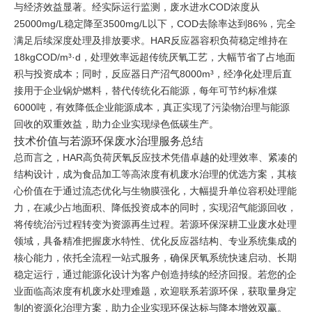
与经济效益显著。经实际运行监测，废水进水COD浓度从
25000mg/L稳定降至3500mg/L以下，COD去除率达到86%，完全
满足后续深度处理及排放要求。HAR反应器容积负荷稳定维持在
18kgCOD/m³·d，处理效率远超传统厌氧工艺，大幅节省了占地面
积与投资成本；同时，反应器日产沼气8000m³，经净化处理后直
接用于企业锅炉燃料，替代传统化石能源，每年可节约标准煤
6000吨，有效降低企业能源成本，真正实现了污染物治理与能源
回收的双重效益，助力企业实现绿色低碳生产。
技术价值与若源环保废水治理服务总结
总而言之，HAR高负荷厌氧反应技术凭借卓越的处理效率、紧凑的
结构设计，成为食品加工等高浓度有机废水治理的优选方案，其核
心价值在于通过流态优化与生物膜强化，大幅提升单位容积处理能
力，在减少占地面积、降低投资成本的同时，实现沼气能源回收，
将传统治污过程转变为资源再生过程。若源环保深耕工业废水处理
领域，具备精准把握废水特性、优化反应器结构、专业系统集成的
核心能力，依托全流程一站式服务，确保厌氧系统快速启动、长期
稳定运行，通过能源化设计为客户创造持续的经济回报。若您的企
业面临高浓度有机废水处理难题，欢迎联系若源环保，获取量身定
制的资源化治理方案，助力企业实现环保达标与降本增效双赢。