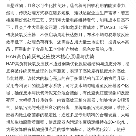
量悬浮物，且废水可生化性良好，蕴含着可回收利用的能源潜力。
然而，传统处理方式存在诸多短板，难以适配企业生产需求：若直
接采用好氧处理工艺，需消耗大量电能维持曝气，能耗成本居高不
下，且会产生大量剩余污泥，增加危废处置成本；而UASB、IC等
传统厌氧反应器，不仅启动周期长达数月，布水不均匀易导致反应
效率低下，处理负荷有限，还需要占用大量土地面积，投资成本高
昂，严重制约了食品加工企业扩产增效、绿色发展的步伐。
HAR高负荷厌氧反应技术核心原理与优势
HAR高负荷厌氧反应技术通过创新优化反应器结构与流态分布，彻
底突破传统厌氧处理的效率瓶颈，实现了高浓度有机废水的高效、
节能处理。该技术的核心亮点的在于多重结构与工艺的协同升级：
采用专利设计的旋流布水系统，可将废水均匀输送至反应器各个区
域，确保废水与厌氧污泥充分混合接触，有效避免短流现象和反应
死区，大幅提升传质效率；内置高效三相分离器，能够快速实现沼
气、厌氧污泥与处理后废水的分离，显著降低污泥流失率，维持反
应器内微生物菌群的稳定性；通过多层专用填料的合理设置，大幅
增加生物膜附着面积，使反应器内污泥浓度稳定维持在20-40g/L，
为高效降解有机物提供充足的微生物基础。这些优化设计，使得