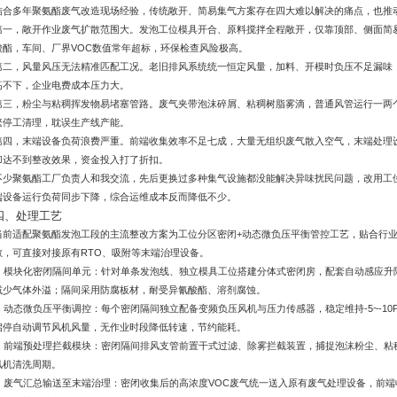
结合多年聚氨酯废气改造现场经验，传统敞开、简易集气方案存在四大难以解决的痛点，也推
第一，敞开作业废气扩散范围大。发泡工位模具开合、原料搅拌全程敞开，仅靠顶部、侧面简
酸酯，车间、厂界VOC数值常年超标，环保检查风险极高。
第二，风量风压无法精准匹配工况。老旧排风系统统一恒定风量，加料、开模时负压不足漏味
高不下，企业电费成本压力大。
第三，粉尘与粘稠挥发物易堵塞管路。废气夹带泡沫碎屑、粘稠树脂雾滴，普通风管运行一两
繁停工清理，耽误生产线产能。
第四，末端设备负荷浪费严重。前端收集效率不足七成，大量无组织废气散入空气，末端处理
却达不到整改效果，资金投入打了折扣。
不少聚氨酯工厂负责人和我交流，先后更换过多种集气设施都没能解决异味扰民问题，改用工
端设备运行负荷同步下降，综合运维成本反而降低不少。
四、处理工艺
当前适配聚氨酯发泡工段的主流整改方案为工位分区密闭+动态微负压平衡管控工艺，贴合行业
散，可直接对接原有RTO、吸附等末端治理设备。
1. 模块化密闭隔间单元：针对单条发泡线、独立模具工位搭建分体式密闭房，配套自动感应
减少气体外溢；隔间采用防腐板材，耐受异氰酸酯、溶剂腐蚀。
2. 动态微负压平衡调控：每个密闭隔间独立配备变频负压风机与压力传感器，稳定维持-5~-1
启停自动调节风机风量，无作业时段降低转速，节约能耗。
3. 前端预处理拦截模块：密闭隔间排风支管前置干式过滤、除雾拦截装置，捕捉泡沫粉尘、
风机清洗周期。
4. 废气汇总输送至末端治理：密闭收集后的高浓度VOC废气统一送入原有废气处理设备，前