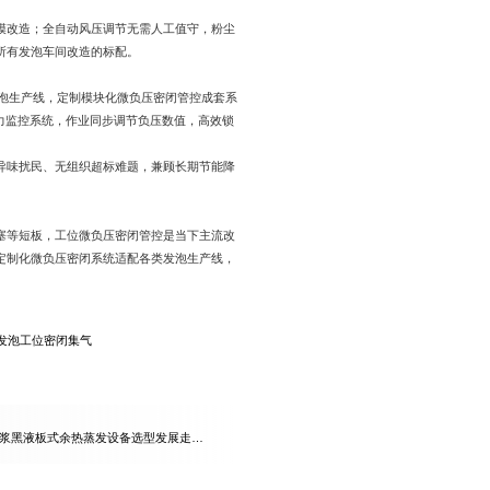
模改造；全自动风压调节无需人工值守，粉尘
所有发泡车间改造的标配。
发泡生产线，定制模块化微负压密闭管控成套系
力监控系统，作业同步调节负压数值，高效锁
异味扰民、无组织超标难题，兼顾长期节能降
塞等短板，工位微负压密闭管控是当下主流改
定制化微负压密闭系统适配各类发泡生产线，
发泡工位密闭集气
制浆黑液板式余热蒸发设备选型发展走向