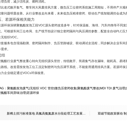
处理负荷，减少活性炭、燃料消耗。
对比老式敞开集气、整车间大风量排风方案，微负压工位密闭系统施工周期短，不用停产大规
堵塞问题明显改善。从行业整改走向来看，未来低负压精准密闭、联动生产线智能调控会成为
五、若源环保相关能力
若源环保深耕聚氨酯发泡工段VOC源头密闭改造多年，针对保温板、海绵、汽车内饰等不同
统。可根据车间工位布局、生产线节拍设计独立密闭隔间与风压调控参数，配套全自动PLC压
住无组织VOC。
整套服务包含现场勘测、密闭隔间制作、负压管路铺设、联动调试全流程，同步解决企业车间
本需求。
总结
聚氨酯行业废气整改重心转向无组织源头管控，传统敞开、简易集气存在漏味、能耗高、易堵
造路线。改造需按发泡工位工况定制密闭与负压调节系统，不能套用通用排风方案。若源环保
助力企业稳定通过VOCs环保核查。
TAG：
聚氨酯发泡废气
|
无组织 VOC 管控
|
微负压密闭收集
|
聚氨酯废气整改
|
MDI TDI 废气治理
|
聚氨酯车间异味治理
|
若源环保
新稀土排污标准落地 高氟高氨氮废水分段处理工艺发展走
双碳节能政策驱动 
向解析
分析