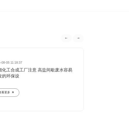
-08-05 11:18:37
2026-08-05 11:16:47
细化工合成工厂注意 高盐间歇废水容易
橡胶制品生产企业
发的环保设
同步兼顾生产
查看更多
查看更多