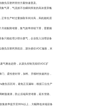
动微负压密闭管控方案快速普及。
易集气罩，气流抓不住瞬间挥发的高浓度异氰
，正常生产时过量抽取车间冷风，风机能耗居
个月就黏附堵塞，集气效率持续下滑，需要频
设备只能处理少部分废气，企业投入治理设备
位微负压密闭系统后，源头锁住VOC逸散，末
废气整改趋势，从源头控制无组织VOC扩
升降门、柔性密封帘，加料、开模时快速闭合，
0Pa微负压区间，避免正压漏味；根据工位生产
粘稠树脂液滴，防止后端风管堵塞，延长管路、
端收集效率提升至95%以上，大幅降低末端设备