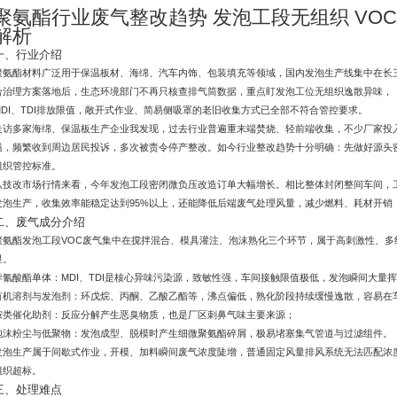
聚氨酯行业废气整改趋势 发泡工段无组织 VO
解析
一、行业介绍
聚氨酯材料广泛用于保温板材、海绵、汽车内饰、包装填充等领域，国内发泡生产线集中在长三角
合治理方案落地后，生态环境部门不再只核查排气筒数据，重点盯发泡工位无组织逸散异味，
MDI、TDI排放限值，敞开式作业、简易侧吸罩的老旧收集方式已全部不符合管控要求。
走访多家海绵、保温板生产企业我发现，过去行业普遍重末端焚烧、轻前端收集，不少厂家投
溢，频繁收到周边居民投诉，多次被责令停产整改。如今行业整改趋势十分明确：先做好源头
组织管控标准。
从技改市场行情来看，今年发泡工段密闭微负压改造订单大幅增长。相比整体封闭整间车间，
发泡生产，收集效率能稳定达到95%以上，还能降低后端废气处理风量，减少燃料、耗材开销
二、废气成分介绍
聚氨酯发泡工段VOC废气集中在搅拌混合、模具灌注、泡沫熟化三个环节，属于高刺激性、
显。
异氰酸酯单体：MDI、TDI是核心异味污染源，致敏性强，车间接触限值极低，发泡瞬间大量
有机溶剂与发泡剂：环戊烷、丙酮、乙酸乙酯等，沸点偏低，熟化阶段持续缓慢逸散，容易在
胺类催化助剂：反应分解产生恶臭物质，也是厂区刺鼻气味主要来源；
泡沫粉尘与低聚物：发泡成型、脱模时产生细微聚氨酯碎屑，极易堵塞集气管道与过滤组件。
发泡生产属于间歇式作业，开模、加料瞬间废气浓度陡增，普通固定风量排风系统无法匹配浓
组织超标。
三、处理难点