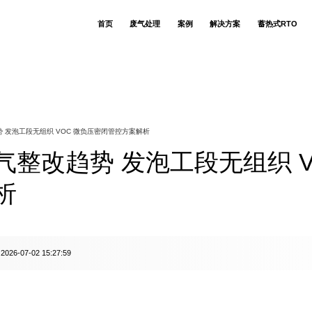
首页
废气处理
案例
解决方案
蓄热式RTO
RTO蓄热式氧化
食用菌生产企业
技术简介
生物除臭塔
关于若源环保
联系我们
公司动态
RCO催化氧化技术
香精香料异味废
RCO催化炉
售后支持
人才招聘
核心优势
环保技术库
CO催化氧化技术
注塑 VOCs 废气
布袋除尘器
客户列表
吸收洗涤技术
化工污水站调节
适用场景
吸附脱附设备
客户评价
废气治理知识
吸附脱附技术
污水站生化段恶
RTO焚烧炉
相关案例
废水处理知识
氧化除臭技术
生物发酵制药恶
喷淋塔
 发泡工段无组织 VOC 微负压密闭管控方案解析
模块低温深冷技术
PVC 加工助剂异
环保设备观点
湿电除尘技术
电动车喷涂车间
行业动态
布袋除尘技术
热镀锌酸洗池盐
整改趋势 发泡工段无组织 V
生物除臭技术
热镀锌锌烟颗粒
换热器技术
风风逆流换热技术
炒酱（调味酱包）气
动物无害化恶臭
析
塑料薄膜凹版印
硅基芯片生产废
食用草莓香精生
阿莫西林 & 地
环氧树脂生产废
2026-07-02 15:27:59
：