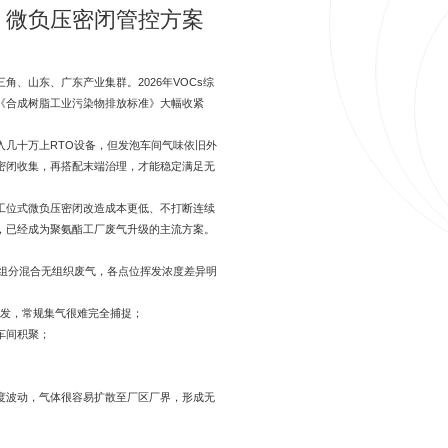
C 微负压密闭管控方案
、山东、广东产业集群。2026年VOCs综
《合成树脂工业污染物排放标准》大幅收紧
入几十万上RTO设备，但发泡车间气味依旧外
密闭收集，再搭配末端治理，才能稳定满足无
工位式微负压密闭改造成本更低、不打断连续
，已经成为聚氨酯工厂废气升级的主流方案。
多组分混合无组织废气，各点位挥发浓度差异明
挥发，常规集气很难完全捕捉；
车间积聚；
度波动，气体很容易扩散至厂区厂界，形成无