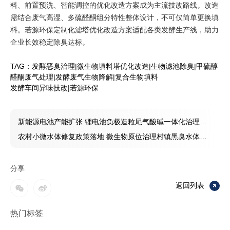
料、前置预洗、智能调控的优化改造方案成为主流技改路线。改造
需结合废气高湿、多硫醛酮组分特性整体设计，不可仅简单更换填
料。若源环保定制化滤塔优化改造方案适配各类发酵生产线，助力
企业长效稳定除臭达标。
TAG：
发酵恶臭治理
|
微生物填料塔优化改造
|
生物滤池除臭
|
甲硫醇
醛酮废气处理
|
发酵废气生物降解
|
复合生物填料
发酵车间异味技改
|
若源环保
新能源电池产能扩张 锂电池负极造粒尾气酸碱一体化治理行
业资讯
农村小微水体修复政策落地 微生物原位治理村镇黑臭水体试
点项目进度盘点
分享
返回列表
热门标签