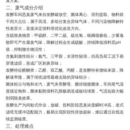
臭方案。
二、废气成分介绍
发酵车间恶臭废气来自发酵罐放空、菌体离心、溶剂提取、物料烘
干四大点位，属于高湿、多组分复合异味气体，不同污染物降解特
性差异大，直接决定填料塔优化改造方向。
含硫致臭物质：甲硫醇、二甲二硫、硫化氢，嗅阈值极低，少量逸
散即可产生腐臭气味，降解过程会生成硫酸，持续降低填料层pH
值，抑制微生物活性；
含氮刺激性组分：氨气、三甲胺，水溶性较强，但高负荷工况下易
穿透滤层，形成厂区刺鼻异味；
发酵特征醛酮类：乙醛、双乙酰、丙醛，是发酵特有馊味来源，降
解速率慢，属于传统滤塔最难去除的异味组分；
菌体粉尘与饱和水汽：废气夹带酵母、菌丝细微菌体，车间尾气湿
度接近饱和，菌体黏附填料孔隙极易造成板结堵塞，气流短路大幅
削弱除臭效果。
发酵生产为间歇式作业，放罐、投料阶段恶臭浓度瞬时冲高，老式
滤塔无缓冲适配能力，极易出现阶段性排放超标，难以通过在线连
续监测核查。
三、处理难点