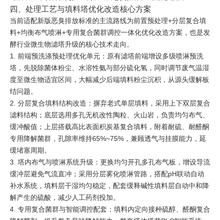
四、处理工艺与填料塔优化改造核心方案
当前适配新版恶臭排放标准的主流路线为前置预处理+分层复合填
料+均衡布气喷淋+专用复合菌群调控一体化优化改造方案，也是发
酵行业微生物滤塔升级的核心技术走向。
1. 前端预洗涤预处理优化单元：原有滤塔前端增设多级喷淋预洗
塔，先脱除菌体粉尘、水溶性氨与部分硫化氢，同时调节废气温湿
度至微生物适宜区间，大幅减少后端填料粉尘沉积，从源头缓解板
结问题。
2. 分层复合填料结构改造：摒弃老式单层填料，采用上下双层复合
滤料结构；底层选用多孔无机改性陶粒、火山岩，负责均匀布气、
缓冲酸值；上层搭载高比表面积炭基复合填料，附着耐硫、耐醛酮
专用降解菌群，孔隙率维持65%~75%，兼顾透气与挂膜能力，延
缓堵塞周期。
3. 塔内布气与喷淋系统升级：更换均匀开孔多孔布气板，增设导流
缓冲层避免气流直冲；采用分层雾化喷淋管路，搭配pH联动自动
补水系统，填料层干湿均匀稳定，配套缓释碱性填料层自动中和降
解产生的硫酸，减少人工药剂投加。
4. 专用复合菌群与智能调控配套：填料内定向接种硫醇、醛酮复合