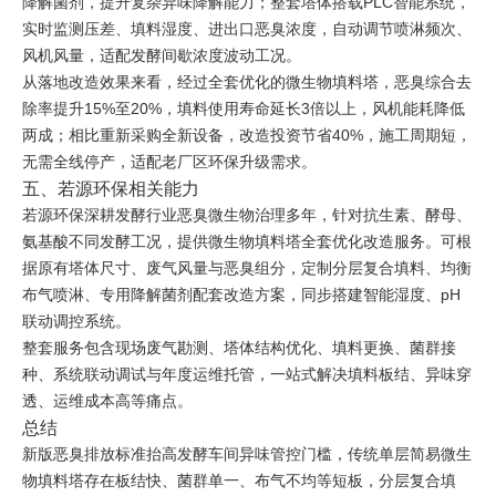
降解菌剂，提升复杂异味降解能力；整套塔体搭载PLC智能系统，
实时监测压差、填料湿度、进出口恶臭浓度，自动调节喷淋频次、
风机风量，适配发酵间歇浓度波动工况。
从落地改造效果来看，经过全套优化的微生物填料塔，恶臭综合去
除率提升15%至20%，填料使用寿命延长3倍以上，风机能耗降低
两成；相比重新采购全新设备，改造投资节省40%，施工周期短，
无需全线停产，适配老厂区环保升级需求。
五、若源环保相关能力
若源环保深耕发酵行业恶臭微生物治理多年，针对抗生素、酵母、
氨基酸不同发酵工况，提供微生物填料塔全套优化改造服务。可根
据原有塔体尺寸、废气风量与恶臭组分，定制分层复合填料、均衡
布气喷淋、专用降解菌剂配套改造方案，同步搭建智能湿度、pH
联动调控系统。
整套服务包含现场废气勘测、塔体结构优化、填料更换、菌群接
种、系统联动调试与年度运维托管，一站式解决填料板结、异味穿
透、运维成本高等痛点。
总结
新版恶臭排放标准抬高发酵车间异味管控门槛，传统单层简易微生
物填料塔存在板结快、菌群单一、布气不均等短板，分层复合填