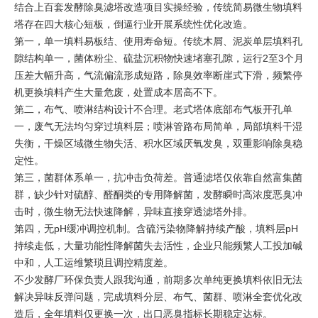
结合上百套发酵除臭滤塔改造项目实操经验，传统简易微生物填料
塔存在四大核心短板，倒逼行业开展系统性优化改造。
第一，单一填料易板结、使用寿命短。传统木屑、泥炭单层填料孔
隙结构单一，菌体粉尘、硫盐沉积物快速堵塞孔隙，运行2至3个月
压差大幅升高，气流偏流形成短路，除臭效率断崖式下滑，频繁停
机更换填料产生大量危废，处置成本居高不下。
第二，布气、喷淋结构设计不合理。老式塔体底部布气板开孔单
一，废气无法均匀穿过填料层；喷淋管路布局简单，局部填料干湿
失衡，干燥区域微生物失活、积水区域厌氧发臭，双重影响除臭稳
定性。
第三，菌群体系单一，抗冲击负荷差。普通滤塔仅依靠自然富集菌
群，缺少针对硫醇、醛酮类的专用降解菌，发酵瞬时高浓度恶臭冲
击时，微生物无法快速降解，异味直接穿透滤塔外排。
第四，无pH缓冲调控机制。含硫污染物降解持续产酸，填料层pH
持续走低，大量功能性降解菌失去活性，企业只能频繁人工投加碱
中和，人工运维繁琐且调控精度差。
不少发酵厂环保负责人跟我沟通，前期多次单纯更换填料依旧无法
解决异味反弹问题，完成填料分层、布气、菌群、喷淋全套优化改
造后，全年填料仅更换一次，出口恶臭指标长期稳定达标。