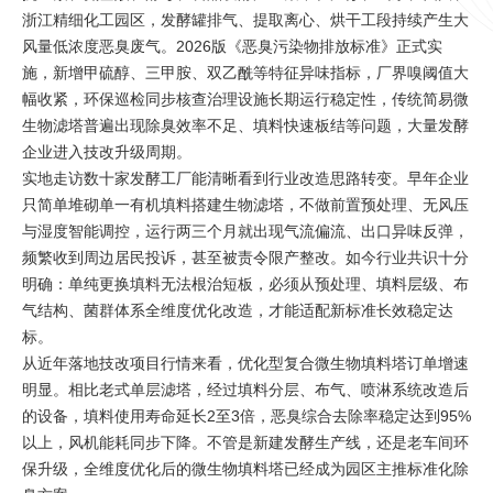
浙江精细化工园区，发酵罐排气、提取离心、烘干工段持续产生大
风量低浓度恶臭废气。2026版《恶臭污染物排放标准》正式实
施，新增甲硫醇、三甲胺、双乙酰等特征异味指标，厂界嗅阈值大
幅收紧，环保巡检同步核查治理设施长期运行稳定性，传统简易微
生物滤塔普遍出现除臭效率不足、填料快速板结等问题，大量发酵
企业进入技改升级周期。
实地走访数十家发酵工厂能清晰看到行业改造思路转变。早年企业
只简单堆砌单一有机填料搭建生物滤塔，不做前置预处理、无风压
与湿度智能调控，运行两三个月就出现气流偏流、出口异味反弹，
频繁收到周边居民投诉，甚至被责令限产整改。如今行业共识十分
明确：单纯更换填料无法根治短板，必须从预处理、填料层级、布
气结构、菌群体系全维度优化改造，才能适配新标准长效稳定达
标。
从近年落地技改项目行情来看，优化型复合微生物填料塔订单增速
明显。相比老式单层滤塔，经过填料分层、布气、喷淋系统改造后
的设备，填料使用寿命延长2至3倍，恶臭综合去除率稳定达到95%
以上，风机能耗同步下降。不管是新建发酵生产线，还是老车间环
保升级，全维度优化后的微生物填料塔已经成为园区主推标准化除