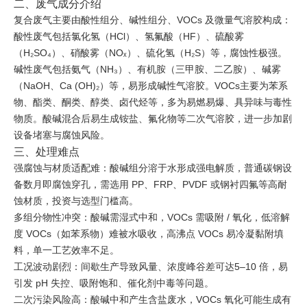
二、废气成分介绍
复合废气主要由酸性组分、碱性组分、VOCs 及微量气溶胶构成：
酸性废气包括氯化氢（HCl）、氢氟酸（HF）、硫酸雾
（H₂SO₄）、硝酸雾（NOₓ）、硫化氢（H₂S）等，腐蚀性极强。
碱性废气包括氨气（NH₃）、有机胺（三甲胺、二乙胺）、碱雾
（NaOH、Ca (OH)₂）等，易形成碱性气溶胶。VOCs主要为苯系
物、酯类、酮类、醇类、卤代烃等，多为易燃易爆、具异味与毒性
物质。酸碱混合后易生成铵盐、氟化物等二次气溶胶，进一步加剧
设备堵塞与腐蚀风险。
三、处理难点
强腐蚀与材质适配难：酸碱组分溶于水形成强电解质，普通碳钢设
备数月即腐蚀穿孔，需选用 PP、FRP、PVDF 或钢衬四氟等高耐
蚀材质，投资与选型门槛高。
多组分物性冲突：酸碱需湿式中和，VOCs 需吸附 / 氧化，低溶解
度 VOCs（如苯系物）难被水吸收，高沸点 VOCs 易冷凝黏附填
料，单一工艺效率不足。
工况波动剧烈：间歇生产导致风量、浓度峰谷差可达5–10 倍，易
引发 pH 失控、吸附饱和、催化剂中毒等问题。
二次污染风险高：酸碱中和产生含盐废水，VOCs 氧化可能生成有