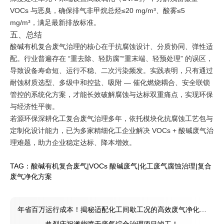
VOCs 与恶臭，确保排气非甲烷总烃≤20 mg/m³、酸雾≤5
mg/m³，满足最新排放标准。
五、总结
酸碱有机复合废气治理的核心在于抗腐蚀设计、分质协同、弹性适
配。行业普遍存在 “重去除、轻防腐”“重末端、轻预处理” 的误区，
导致设备寿命短、运行不稳、二次污染频发。实践表明，只有通过
耐蚀材质选型、多级中和控盐、吸附 — 催化燃烧耦合、安全联锁
管控的系统化方案，才能长效破解腐蚀与达标双重痛点，实现环保
与经济性平衡。
若源环保深耕化工复合废气治理多年，依托模块化抗腐蚀工艺包与
定制化设计能力，已为多家精细化工企业解决 VOCs + 酸碱废气治
理难题，助力企业稳定达标、降本增效。
TAG：
酸碱有机复合废气
|
VOCs 酸碱废气
|
化工废气腐蚀治理
|
复合
废气净化方案
年省百万运行成本！揭秘适配化工间歇工况的高效废气净化方
案