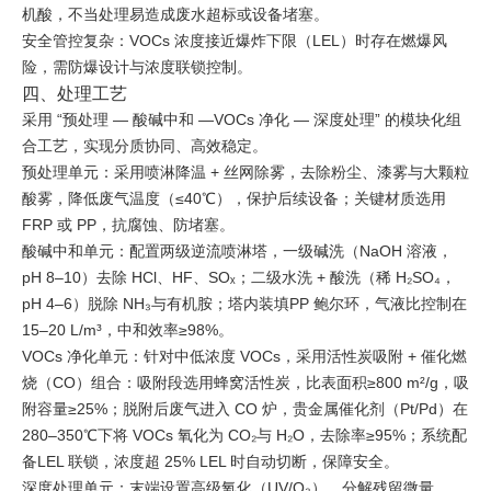
机酸，不当处理易造成废水超标或设备堵塞。
安全管控复杂：VOCs 浓度接近爆炸下限（LEL）时存在燃爆风
险，需防爆设计与浓度联锁控制。
四、处理工艺
采用 “预处理 — 酸碱中和 —VOCs 净化 — 深度处理” 的模块化组
合工艺，实现分质协同、高效稳定。
预处理单元：采用喷淋降温 + 丝网除雾，去除粉尘、漆雾与大颗粒
酸雾，降低废气温度（≤40℃），保护后续设备；关键材质选用
FRP 或 PP，抗腐蚀、防堵塞。
酸碱中和单元：配置两级逆流喷淋塔，一级碱洗（NaOH 溶液，
pH 8–10）去除 HCl、HF、SOₓ；二级水洗 + 酸洗（稀 H₂SO₄，
pH 4–6）脱除 NH₃与有机胺；塔内装填PP 鲍尔环，气液比控制在
15–20 L/m³，中和效率≥98%。
VOCs 净化单元：针对中低浓度 VOCs，采用活性炭吸附 + 催化燃
烧（CO）组合：吸附段选用蜂窝活性炭，比表面积≥800 m²/g，吸
附容量≥25%；脱附后废气进入 CO 炉，贵金属催化剂（Pt/Pd）在
280–350℃下将 VOCs 氧化为 CO₂与 H₂O，去除率≥95%；系统配
备LEL 联锁，浓度超 25% LEL 时自动切断，保障安全。
深度处理单元：末端设置高级氧化（UV/O₃），分解残留微量