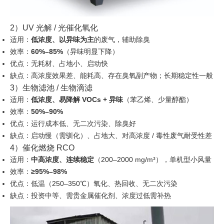
2）UV 光解 / 光催化氧化
适用：
低浓度、以异味为主
的废气，辅助除臭
效率：
60%–85%
（异味明显下降）
优点：无耗材、占地小、启动快
缺点：高浓度效果差、能耗高、存在臭氧副产物；长期稳定性一般
3）生物滤池 / 生物滴滤
适用：
低浓度、易降解 VOCs + 异味
（苯乙烯、少量醇酯）
效率：
50%–90%
优点：运行成本低、无二次污染、除臭好
缺点：启动慢（需驯化）、占地大、对高浓度 / 毒性废气耐受性差
4）催化燃烧 RCO
适用：
中高浓度、连续稳定
（200–2000 mg/m³），单机型小风量
效率：
≥95%–98%
优点：低温（250–350℃）氧化、热回收、无二次污染
缺点：投资中等、需贵金属催化剂、浓度过低需补热