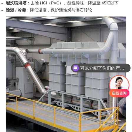
碱洗喷淋塔
：去除 HCl（PVC）、酸性异味，降温至 45℃以下
除湿 / 冷凝
：降低湿度，保护活性炭与沸石转轮
可以介绍下你们的产品么