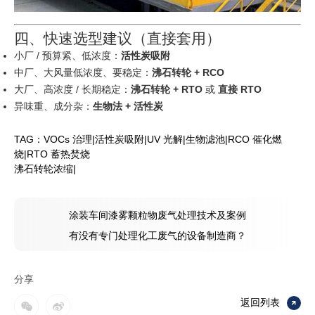
四、快速选型建议（直接套用）
小厂 / 预算紧、低浓度：
活性炭吸附
中厂、大风量低浓度、要稳定：
沸石转轮 + RCO
大厂、高浓度 / 长期稳定：
沸石转轮 + RTO
或
直接 RTO
异味重、成分杂：
生物法 + 活性炭
TAG：
VOCs 治理
|
活性炭吸附
|
UV 光解
|
生物滤池
|
RCO 催化燃
烧
|
RTO 蓄热焚烧
沸石转轮浓缩
|
涂装车间漆雾颗粒物废气处理技术及案例
有没有专门处理化工废气的设备制造商？
分享
返回列表