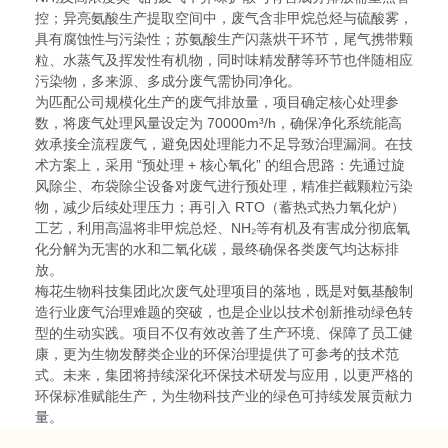
控；异亮氨酸生产提取空间中，废气含非甲烷总烃与硫酸雾，
具有腐蚀性与污染性；苏氨酸生产闪蒸烘干环节，尾气携带颗
粒、水蒸气及挥发性有机物，同时味精发酵等环节也伴随相应
污染物，多来源、多成分废气需协同净化。
为匹配公司规模化生产的废气排放量，项目确定核心处理参
数，将废气处理风量设定为 70000m³/h，确保净化系统能高
效承接全流程废气，避免因处理能力不足导致治理漏洞。在技
术方案上，采用 “预处理 + 核心氧化” 的组合思路：先通过旋
风除尘、布袋除尘设备对废气进行预处理，精准拦截颗粒污染
物，减少后续处理压力；再引入 RTO（蓄热式热力氧化炉）
工艺，利用高温将非甲烷总烃、NH₂等有机及有害成分彻底氧
化分解为无害的水和二氧化碳，最终确保各类废气均达标排
放。
梅花生物科技集团此次废气处理项目的落地，既是对氨基酸制
造行业废气治理难题的突破，也是企业以技术创新推动绿色转
型的生动实践。项目不仅有效改善了生产环境、保障了员工健
康，更为生物发酵类企业的环保治理提供了可参考的技术范
式。未来，集团将持续深化环保技术研发与应用，以更严格的
环保标准赋能生产，为生物科技产业的绿色可持续发展贡献力
量。