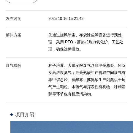
发布时间
2025-10-16 15:21:43
解决方案
先通过旋风除尘、布袋除尘等设备进行预处
理，采用 RTO（蓄热式热力氧化炉）工艺处
理，确保达标排放。
废气成分
种子培养、大罐发酵废气含非甲烷总烃、NH2
及高浓度臭气；异亮氨酸生产提取空间废气有
非甲烷总烃、硫酸雾；苏氨酸生产闪蒸烘干尾
气产生颗粒、水蒸气与挥发性有机物，味精发
酵等环节也有相应污染物。
项目介绍