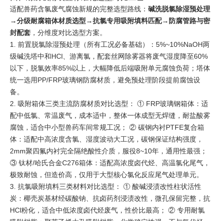
适配兽药含氯废气腐蚀新规的完整选型路线：
碱洗脱氯除湿预处理
→分级耐腐箱体材质选型→抗氯专用吸附填料匹配→防腐管路与密
封配套
，分维度对比选型方案。
1. 前置脱氯除湿预处理（所有工况必备基础）：5%~10%NaOH两
级碱洗塔中和HCl、游离氯，配套丝网除雾器将废气湿度降至60%
以下，脱氯效率85%以上，大幅降低后端吸附单元腐蚀负荷；塔体
统一选用PP/FRP玻璃钢防腐材质，避免预处理阶段提前腐蚀设
备。
2. 吸附箱体三类主流防腐材质对比选型： ① FRP玻璃钢箱体：适
配中低氯、常温废气，成本适中，整体一体成型无焊缝，耐盐酸雾
腐蚀，适合中小型兽药车间常规工况； ② 碳钢内衬PTFE复合箱
体：适配中高浓度含氯、湿度波动大工况，碳钢保证结构强度，
2mm聚四氟内衬完全隔绝酸性介质，服役8~10年，通用性最强；
③ 钛材/哈氏合金C276箱体：适配高浓度卤代烃、高温氯化尾气，
极致耐蚀，但造价高，仅用于大型核心氯化反应尾气处理单元。
3. 抗氯吸附填料三类材料对比选型： ① 酸碱浸渍改性柱状活性
炭：椰壳炭基材经碳酸钠、抗卤药剂浸渍改性，微孔保留完整，抗
HCl粉化，适合中低浓度卤代烃废气，性价比最高； ② 专用耐氯