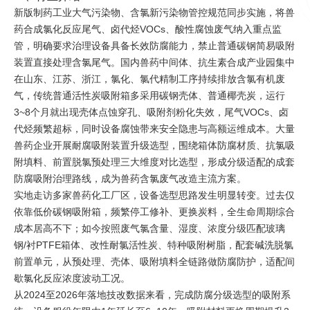
新版制药工业大气污染物、含氯新污染物管控规范同步实施，将兽
药合成氯化反应尾气、卤代烃VOCs、酸性腐蚀废气纳入重点监
管，明确要求治理设备具备长效防腐能力，禁止普通碳钢简易吸附
装置直接处理含氯尾气。国内兽药中间体、抗生素合成产业园集中
在山东、江苏、浙江，氯化、氯代精制工序持续排放含氯有机废
气，传统普通活性炭吸附箱多采用碳钢壳体、普通椰壳炭，运行
3~8个月就出现壳体点蚀穿孔、吸附剂粉化失效，尾气VOCs、卤
代烃频繁超标，同时设备腐蚀带来安全隐患与高额运维成本。大量
兽药企业开展耐腐吸附装置升级选型，围绕箱体防腐材质、抗氯吸
附填料、前置脱氯预处理三大维度对比选型，形成分级适配的成套
防腐吸附治理路线，成为兽药含氯废气改造主流方案。
实地走访多家兽药化工厂区，设备选型思路发生明显转变。过去仅
依靠低价碳钢吸附箱，频繁停工修补、更换炭料，全生命周期综合
成本居高不下；如今按照废气氯含量、湿度、浓度分级匹配玻璃
钢/衬PTFE箱体、改性耐氯活性炭、特种吸附树脂，配套碱洗脱氯
前置单元，从预处理、壳体、吸附填料全链路做防腐防护，适配间
歇氯化反应浓度波动工况。
从2024至2026年落地技改数据来看，完成防腐分级选型的吸附系