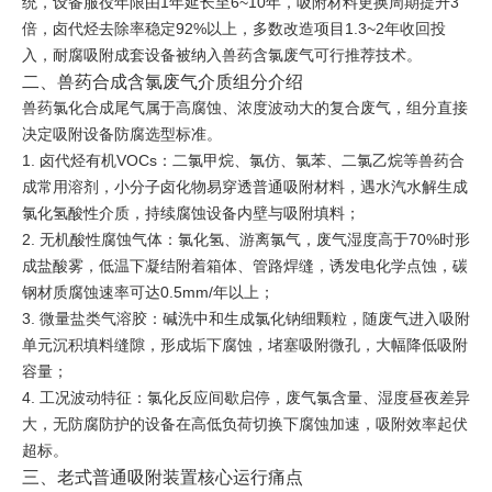
统，设备服役年限由1年延长至6~10年，吸附材料更换周期提升3
倍，卤代烃去除率稳定92%以上，多数改造项目1.3~2年收回投
入，耐腐吸附成套设备被纳入兽药含氯废气可行推荐技术。
二、兽药合成含氯废气介质组分介绍
兽药氯化合成尾气属于高腐蚀、浓度波动大的复合废气，组分直接
决定吸附设备防腐选型标准。
1. 卤代烃有机VOCs：二氯甲烷、氯仿、氯苯、二氯乙烷等兽药合
成常用溶剂，小分子卤化物易穿透普通吸附材料，遇水汽水解生成
氯化氢酸性介质，持续腐蚀设备内壁与吸附填料；
2. 无机酸性腐蚀气体：氯化氢、游离氯气，废气湿度高于70%时形
成盐酸雾，低温下凝结附着箱体、管路焊缝，诱发电化学点蚀，碳
钢材质腐蚀速率可达0.5mm/年以上；
3. 微量盐类气溶胶：碱洗中和生成氯化钠细颗粒，随废气进入吸附
单元沉积填料缝隙，形成垢下腐蚀，堵塞吸附微孔，大幅降低吸附
容量；
4. 工况波动特征：氯化反应间歇启停，废气氯含量、湿度昼夜差异
大，无防腐防护的设备在高低负荷切换下腐蚀加速，吸附效率起伏
超标。
三、老式普通吸附装置核心运行痛点