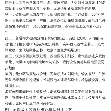
结合上百套兽药含氯废气运维、技改实操，无针对性防腐设计的老
式吸附设备存在四大共性短板，无法适配新版腐蚀管控新规。
第一，碳钢壳体无防腐内衬，短期腐蚀穿孔。普通碳钢、304不锈
钢不耐高浓度盐酸雾，焊缝、法兰点位优先腐蚀渗漏，酸性废气外
泄触发环保处罚；316L仅能轻度抗氯，高湿高氯工况寿命不足2
年；
第二，普通椰壳/煤质活性炭抗氯性能差，易粉化失效。未做酸碱
改性的活性炭遇HCl会破坏微孔结构，炭料粉化随气流带出，尾气
颗粒物、卤代烃同步超标，危废产生量大幅增加；
第三，缺少前置脱氯预处理，腐蚀源头未削减。废气直接进入吸附
单元，大量HCl持续腐蚀填料与箱体，吸附设备负荷与腐蚀强度同
步翻倍；
第四，无分区防腐结构设计，死角积液加剧腐蚀。设备底部、气流
死角易积存酸性冷凝液，长期浸泡加速局部腐蚀，检修频次高、停
机损失大。
多家兽药车间环保主管反馈，老式碳钢吸附箱每半年就要修补防
腐、整箱更换活性炭，实施分级耐腐选型成套设备后，仅年度常规
检修，腐蚀与达标问题同步解决。
四、耐腐吸附装置标准化选型对比工艺