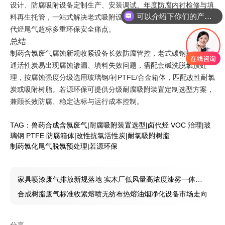
设计、防腐吸附设备定制生产、安装调试、年度防腐内衬检修与填
可以介绍下你们的产品么
料再生托管，一站式解决老式吸附设备腐蚀穿孔、吸附剂粉化、卤
代烃尾气超标多重环保安全痛点。
总结
制药含氯废气腐蚀新规收紧设备长效防腐管控，老式碳钢箱体、普
通活性炭易出现腐蚀渗漏、填料失效问题，需配套碱洗脱氯预处
理，按腐蚀强度分级选用玻璃钢/衬PTFE/合金箱体，匹配改性耐氯
炭或吸附树脂。若源环保可提供分级耐腐吸附装置定制选型方案，
兼顾长效防腐、稳定达标与运行成本控制。
TAG：
兽药合成含氯废气
|
耐腐吸附装置选型
|
卤代烃 VOC 治理
|
玻
璃钢 PTFE 防腐箱体
|
改性抗氯活性炭
|
耐氯吸附树脂
制药氯化尾气脱氯预处理
|
若源环保
家具喷漆废气排放新规落地 实木厂低风量高浓度漆雾一体化
治理工艺资讯
合成树脂废气标准收紧熔喷无纺布热熔油烟净化设备市场走向