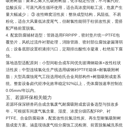
吸附树脂：聚苯乙烯大孔吸附树脂，化学稳定性强，不与氯代烃、
盐酸反应，可蒸汽再生循环使用，适合高浓度间歇工况，危废产生
量大幅减少； ③ 改性蜂窝活性炭：整块成型结构，风阻低、不易
粉化，适合大风量低浓度尾气，但耐氯性能弱于柱状改性炭，需搭
配严格前置脱氯。
4. 配套防腐辅材选型：管路选用FRP/PP，密封垫片统一PTFE包
覆垫片，风机过流件衬塑处理，消除管路、密封部位腐蚀渗漏薄弱
点；设备底部设置积液排污口，定期排出酸性冷凝液，杜绝垢下腐
蚀。
落地选型适配原则：小型间歇合成车间优先玻璃钢箱体+改性柱状
活性炭；中型连续氯化生产线选用碳钢衬PTFE箱体+耐氯吸附树
脂；大型高腐蚀尾气工段选用哈氏合金局部构件+树脂吸附成套系
统。整套设备卤代烃净化效率稳定92%以上，壳体腐蚀速率控制在
0.05mm/年以内。
五、若源环保相关能力
若源环保深耕兽药合成含氯废气耐腐吸附成套设备选型与技改多
年，可根据车间废气氯含量、湿度、浓度分级匹配FRP、衬
PTFE、合金防腐箱体，配套改性抗氯活性炭、再生型耐氯吸附树
脂成套方案。涵盖现场废气组分腐蚀工况检测、前置脱氯碱洗系统