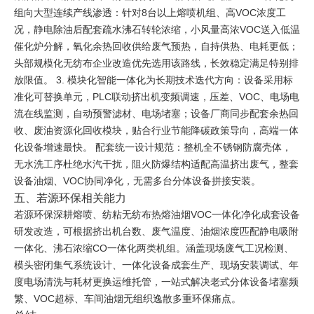
组向大型连续产线渗透：针对8台以上熔喷机组、高VOC浓度工
况，静电除油后配套疏水沸石转轮浓缩，小风量高浓VOC送入低温
催化炉分解，氧化余热回收供给废气预热，自持供热、电耗更低；
头部规模化无纺布企业改造优先选用该路线，长效稳定满足特别排
放限值。 3. 模块化智能一体化为长期技术迭代方向：设备采用标
准化可替换单元，PLC联动挤出机变频调速，压差、VOC、电场电
流在线监测，自动预警滤材、电场堵塞；设备厂商同步配套余热回
收、废油资源化回收模块，贴合行业节能降碳政策导向，高端一体
化设备增速最快。 配套统一设计规范：整机全不锈钢防腐壳体，
无水洗工序杜绝水汽干扰，阻火防爆结构适配高温挤出废气，整套
设备油烟、VOC协同净化，无需多台分体设备拼接安装。
五、若源环保相关能力
若源环保深耕熔喷、纺粘无纺布热熔油烟VOC一体化净化成套设备
研发改造，可根据挤出机台数、废气温度、油烟浓度匹配静电吸附
一体化、沸石浓缩CO一体化两类机组。涵盖现场废气工况检测、
模头密闭集气系统设计、一体化设备成套生产、现场安装调试、年
度电场清洗与耗材更换运维托管，一站式解决老式分体设备堵塞频
繁、VOC超标、车间油烟无组织逸散多重环保痛点。