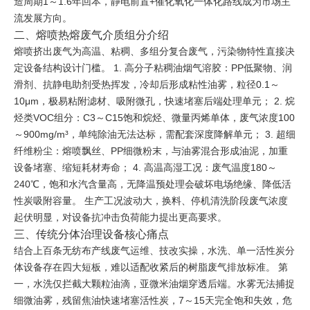
造周期1～1.6年回本，静电前置+催化氧化一体化路线成为市场主
流发展方向。
二、熔喷热熔废气介质组分介绍
熔喷挤出废气为高温、粘稠、多组分复合废气，污染物特性直接决
定设备结构设计门槛。 1. 高分子粘稠油烟气溶胶：PP低聚物、润
滑剂、抗静电助剂受热挥发，冷却后形成粘性油雾，粒径0.1～
10μm，极易粘附滤材、吸附微孔，快速堵塞后端处理单元； 2. 烷
烃类VOC组分：C3～C15饱和烷烃、微量丙烯单体，废气浓度100
～900mg/m³，单纯除油无法达标，需配套深度降解单元； 3. 超细
纤维粉尘：熔喷飘丝、PP细微粉末，与油雾混合形成油泥，加重
设备堵塞、缩短耗材寿命； 4. 高温高湿工况：废气温度180～
240℃，饱和水汽含量高，无降温预处理会破坏电场绝缘、降低活
性炭吸附容量。 生产工况波动大，换料、停机清洗阶段废气浓度
起伏明显，对设备抗冲击负荷能力提出更高要求。
三、传统分体治理设备核心痛点
结合上百条无纺布产线废气运维、技改实操，水洗、单一活性炭分
体设备存在四大短板，难以适配收紧后的树脂废气排放标准。 第
一，水洗仅拦截大颗粒油滴，亚微米油烟穿透后端。水雾无法捕捉
细微油雾，残留焦油快速堵塞活性炭，7～15天完全饱和失效，危