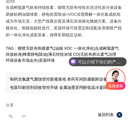
总结
合成树脂废气标准持续收紧，熔喷无纺布传统水洗活性炭分体设备
易被粘稠油烟堵塞，静电前置除油+VOC深度降解一体化集成机组
成为市场主流，大型产线逐步普及沸石浓缩催化燃烧方案。设备向
模块化、智能低能耗迭代，若源环保可按需定制适配各类熔喷产线
的一体化净化成套装备，保障长期稳定达标。
TAG：
熔喷无纺布热熔废气
|
油烟 VOC 一体化净化
|
合成树脂废气
排放标准
|
蜂窝静电除油
|
沸石转轮浓缩 CO
|
无纺布挤出废气治理
环保设备市场走向
|
若源环保
可以介绍下你们的产品么
你们是怎么收费的呢
制药含氯废气腐蚀管控新规落地 兽药车间防腐吸附设备选型
对比解读
包装印刷溶剂回收管控升级 金属油墨异丙醇低温冷凝回收成
套系统实操资讯
分享
返回列表