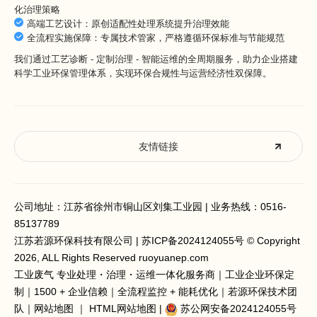
化治理策略
高端工艺设计：原创适配性处理系统提升治理效能
全流程实施保障：专属技术管家，严格遵循环保标准与节能规范
我们通过工艺诊断 - 定制治理 - 智能运维的全周期服务，助力企业搭建
科学工业环保管理体系，实现环保合规性与运营经济性双保障。
友情链接
公司地址：江苏省徐州市铜山区刘集工业园 | 业务热线：
0516-
85137789
江苏若源环保科技有限公司 |
苏ICP备2024124055号
© Copyright
2026, ALL Rights Reserved ruoyuanep.com
工业废气 专业处理
・治理・运维一体化服务商｜工业企业环保定
制｜1500 + 企业信赖｜全流程监控 + 能耗优化｜若源环保技术团
队｜
网站地图
｜
HTML网站地图
|
苏公网安备2024124055号