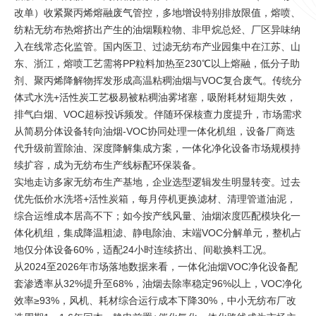
改单）收紧聚丙烯熔融废气管控，多地增设特别排放限值，熔喷、
纺粘无纺布热熔挤出产生的油烟颗粒物、非甲烷总烃、厂区异味纳
入在线常态化监管。国内医卫、过滤无纺布产业园集中在江苏、山
东、浙江，熔喷工艺需将PP粒料加热至230℃以上熔融，低分子助
剂、聚丙烯降解物挥发形成高温粘稠油烟与VOC复合废气。传统分
体式水洗+活性炭工艺极易被粘稠油雾堵塞，吸附耗材短期失效，
排气白烟、VOC超标投诉频发。伴随环保核查力度提升，市场需求
从简易分体设备转向油烟-VOC协同处理一体化机组，设备厂商迭
代升级前置除油、深度降解集成方案，一体化净化设备市场规模持
续扩容，成为无纺布生产线标配环保装备。
实地走访多家无纺布生产基地，企业选型逻辑发生明显转变。过去
优先低价水洗塔+活性炭箱，每月停机更换滤材、清理管道油泥，
综合运维成本居高不下；如今按产线风量、油烟浓度匹配模块化一
体化机组，集成降温粗滤、静电除油、末端VOC分解单元，整机占
地仅分体设备60%，适配24小时连续挤出、间歇换料工况。
从2024至2026年市场落地数据来看，一体化油烟VOC净化设备配
套渗透率从32%提升至68%，油烟去除率稳定96%以上，VOC净化
效率≥93%，风机、耗材综合运行成本下降30%，中小无纺布厂改