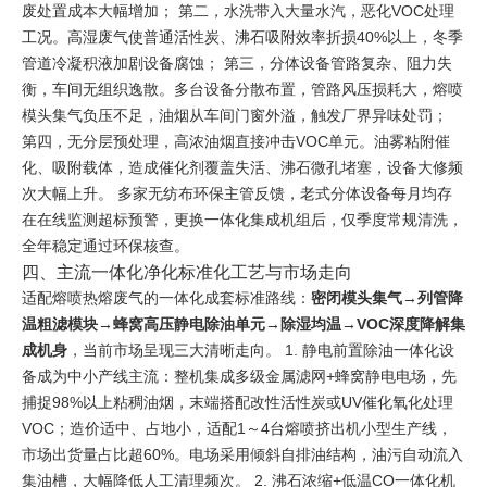
废处置成本大幅增加； 第二，水洗带入大量水汽，恶化VOC处理
工况。高湿废气使普通活性炭、沸石吸附效率折损40%以上，冬季
管道冷凝积液加剧设备腐蚀； 第三，分体设备管路复杂、阻力失
衡，车间无组织逸散。多台设备分散布置，管路风压损耗大，熔喷
模头集气负压不足，油烟从车间门窗外溢，触发厂界异味处罚；
第四，无分层预处理，高浓油烟直接冲击VOC单元。油雾粘附催
化、吸附载体，造成催化剂覆盖失活、沸石微孔堵塞，设备大修频
次大幅上升。 多家无纺布环保主管反馈，老式分体设备每月均存
在在线监测超标预警，更换一体化集成机组后，仅季度常规清洗，
全年稳定通过环保核查。
四、主流一体化净化标准化工艺与市场走向
适配熔喷热熔废气的一体化成套标准路线：
密闭模头集气→列管降
温粗滤模块→蜂窝高压静电除油单元→除湿均温→VOC深度降解集
成机身
，当前市场呈现三大清晰走向。 1. 静电前置除油一体化设
备成为中小产线主流：整机集成多级金属滤网+蜂窝静电电场，先
捕捉98%以上粘稠油烟，末端搭配改性活性炭或UV催化氧化处理
VOC；造价适中、占地小，适配1～4台熔喷挤出机小型生产线，
市场出货量占比超60%。电场采用倾斜自排油结构，油污自动流入
集油槽，大幅降低人工清理频次。 2. 沸石浓缩+低温CO一体化机