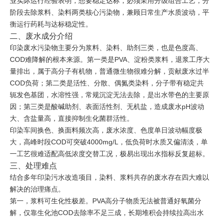
业实际运行经验表明，想要稳定达标，必须采用分级组合工艺，分
阶段去除浆料、染料两类核心污染物，兼顾日常生产水质波动，平
衡运行药耗与达标稳定性。
二、废水成分介绍
印染废水污染物主要分为浆料、染料、助剂三类，也是色度高、
COD难降解的根本来源。第一类是PVA、淀粉类浆料，退浆工序大
量排出，属于高分子有机物，普通微生物很难分解，贡献废水过半
COD负荷；第二类是活性、分散、偶氮类染料，分子带有稳定共
轭发色基团，水溶性强，常规沉淀无法去除，是出水带色的主要原
因；第三类是酸碱助剂、表面活性剂、无机盐，造成废水pH波动
大、含盐量高，直接抑制生化菌群活性。
印染车间换色、换面料频次高，废水浓度、色度单日波动幅度极
大，高峰时段COD可突破4000mg/L，低负荷时水质又偏清淡，单
一工艺很难适配高低浓度交替工况，极易出现出水指标反复超标。
三、处理难点
结合多年印染污水改造项目，染料、浆料共存的废水存在四大难以
解决的治理痛点。
第一，浆料可生化性极差。PVA高分子物质无法被普通好氧菌分
解，仅靠生化池COD去除率不足三成，长期堆积会持续拉高出水