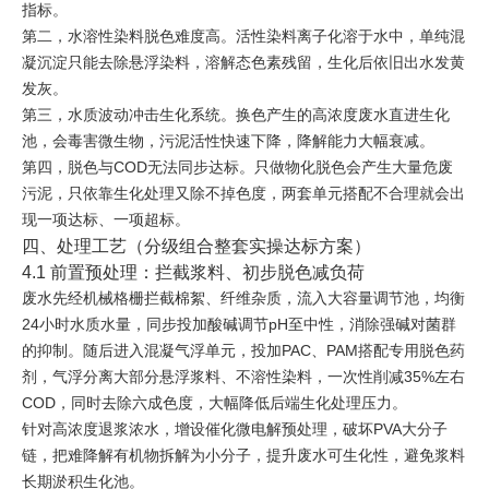
指标。
第二，水溶性染料脱色难度高。活性染料离子化溶于水中，单纯混
凝沉淀只能去除悬浮染料，溶解态色素残留，生化后依旧出水发黄
发灰。
第三，水质波动冲击生化系统。换色产生的高浓度废水直进生化
池，会毒害微生物，污泥活性快速下降，降解能力大幅衰减。
第四，脱色与COD无法同步达标。只做物化脱色会产生大量危废
污泥，只依靠生化处理又除不掉色度，两套单元搭配不合理就会出
现一项达标、一项超标。
四、处理工艺（分级组合整套实操达标方案）
4.1 前置预处理：拦截浆料、初步脱色减负荷
废水先经机械格栅拦截棉絮、纤维杂质，流入大容量调节池，均衡
24小时水质水量，同步投加酸碱调节pH至中性，消除强碱对菌群
的抑制。随后进入混凝气浮单元，投加PAC、PAM搭配专用脱色药
剂，气浮分离大部分悬浮浆料、不溶性染料，一次性削减35%左右
COD，同时去除六成色度，大幅降低后端生化处理压力。
针对高浓度退浆浓水，增设催化微电解预处理，破坏PVA大分子
链，把难降解有机物拆解为小分子，提升废水可生化性，避免浆料
长期淤积生化池。