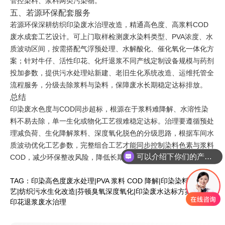
管控染料、浆料两类污染物。
五、若源环保配套服务
若源环保深耕纺织印染废水治理改造，精通高色度、高浆料COD
废水成套工艺设计。可上门取样检测废水染料类型、PVA浓度、水
质波动区间，按需搭配气浮预处理、水解酸化、催化氧化一体化方
案；针对牛仔、活性印花、化纤退浆不同产线定制设备规模与药剂
投加参数，提供污水处理站新建、老旧生化系统改造、运维托管全
流程服务，分级去除浆料与染料，保障废水长期稳定达标排放。
总结
印染废水色度与COD同步超标，根源在于浆料难降解、水溶性染
料不易去除，单一生化或物化工艺很难稳定达标。治理要遵循预处
理减负荷、生化降解浆料、深度氧化脱色的分级思路，根据车间水
质波动优化工艺参数，完整组合工艺才能同步控制染料色素与浆料
可以介绍下你们的产品么
COD，减少环保整改风险，降低长期运维加药成本。
TAG：
印染高色度废水处理
|
PVA 浆料 COD 降解
|
印染染料脱色工
艺
|
纺织污水生化改造
|
芬顿臭氧深度氧化
|
印染废水达标方案
印花退浆废水治理