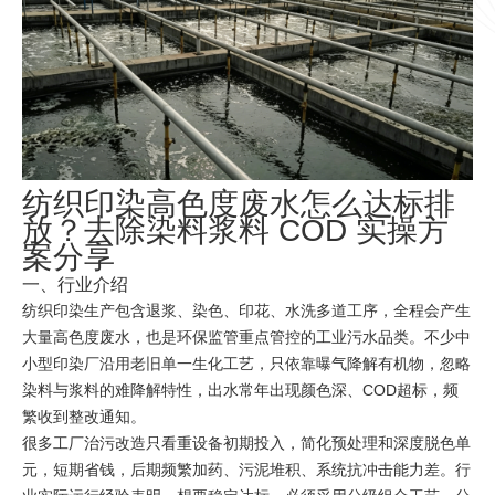
纺织印染高色度废水怎么达标排
放？去除染料浆料 COD 实操方
案分享
一、行业介绍
纺织印染生产包含退浆、染色、印花、水洗多道工序，全程会产生
大量高色度废水，也是环保监管重点管控的工业污水品类。不少中
小型印染厂沿用老旧单一生化工艺，只依靠曝气降解有机物，忽略
染料与浆料的难降解特性，出水常年出现颜色深、COD超标，频
繁收到整改通知。
很多工厂治污改造只看重设备初期投入，简化预处理和深度脱色单
元，短期省钱，后期频繁加药、污泥堆积、系统抗冲击能力差。行