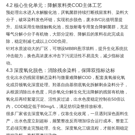
4.2 核心生化单元：降解浆料类COD主体工艺
预处理出水进入水解酸化池，厌氧菌群持续打断残留浆料、染料大
分子，破坏染料发色环链，实现初步脱色，废水B/C比值明显提
升。后续采用生物接触氧化池，投放耐毒专用复合降解菌群，充足
曝气分解小分子有机物，大部分淀粉、降解后的浆料在此完成去
除，稳定削减七成以上COD负荷。
针对水质波动大的厂区，可增设MBBR悬浮填料，提升生化系统抗
冲击能力，换色高浓废水冲击下污泥活性不易流失，减少指标波
动。
4.3 深度氧化脱色：消除残余染料，保障双指标达标
生化出水仍残留溶解态染料与微量难降解COD，配套臭氧催化氧
化或芬顿氧化深度处理。羟基自由基彻底氧化拆解剩余染料分子，
从根源消除出水色度，同步氧化分解生化无法降解的残留有机物，
氧化后再经絮凝沉淀、活性炭过滤，出水色度稳定控制在50倍以
内，COD稳定低于80mg/L，满足纺织染整排放标准。
很多厂家省去深度氧化工序，仅靠生化收尾，一旦遇到深色面料生
产，出水色度立刻超标，频繁整改反而增加综合运行成本。整套工
艺必须完整走完预处理、生化、深度氧化三级流程，才能长期稳定