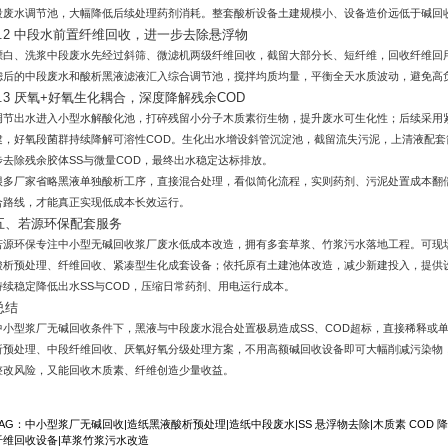
段废水调节池，大幅降低后续处理药剂消耗。整套酸析设备土建规模小、设备造价远低于碱回
4.2 中段水前置纤维回收，进一步去除悬浮物
漂白、洗浆中段废水先经过斜筛、微滤机两级纤维回收，截留大部分长、短纤维，回收纤维回用
滤后的中段废水和酸析黑液滤液汇入综合调节池，搅拌均质均量，平衡全天水质波动，避免高
4.3 厌氧+好氧生化耦合，深度降解残余COD
调节出水进入小型水解酸化池，打碎残留小分子木质素衍生物，提升废水可生化性；后续采用紧
建，好氧段菌群持续降解可溶性COD。生化出水增设斜管沉淀池，截留流失污泥，上清液配套简
步去除残余胶体SS与微量COD，最终出水稳定达标排放。
很多厂家省略黑液单独酸析工序，直接混合处理，看似简化流程，实则药剂、污泥处置成本翻
合路线，才能真正实现低成本长效运行。
五、若源环保配套服务
若源环保专注中小型无碱回收浆厂废水低成本改造，拥有多套草浆、竹浆污水落地工程。可现
酸析预处理、纤维回收、紧凑型生化成套设备；依托原有土建池体改造，减少新建投入，提供
持续稳定降低出水SS与COD，压缩日常药剂、用电运行成本。
总结
中小型浆厂无碱回收条件下，黑液与中段废水混合处置极易造成SS、COD超标，直接稀释或
析预处理、中段纤维回收、厌氧好氧分级处理方案，不用高额碱回收设备即可大幅削减污染物
整改风险，又能回收木质素、纤维创造少量收益。
TAG：
中小型浆厂无碱回收
|
造纸黑液酸析预处理
|
造纸中段废水
|
SS 悬浮物去除
|
木质素 COD 
纤维回收设备
|
草浆竹浆污水改造