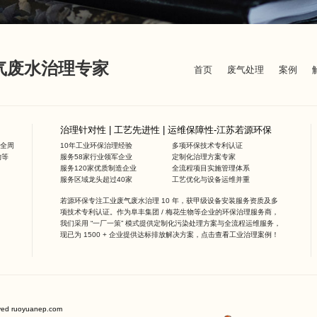
废气废水治理专家
首页
废气处理
案例
治理针对性 | 工艺先进性 | 运维保障性-江苏若源环保
全周
10年工业环保治理经验
多项环保技术专利认证
物等
服务58家行业领军企业
定制化治理方案专家
服务120家优质制造企业
全流程项目实施管理体系
服务区域龙头超过40家
工艺优化与设备运维并重
若源环保专注工业废气废水治理 10 年，获甲级设备安装服务资质及多
项技术专利认证。作为阜丰集团 / 梅花生物等企业的环保治理服务商，
我们采用 “一厂一策” 模式提供定制化污染处理方案与全流程运维服务，
现已为 1500 + 企业提供达标排放解决方案，点击查看
工业治理案例
！
rved ruoyuanep.com