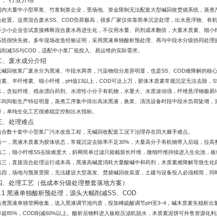
国内大量中小型草浆、竹浆制浆企业，受场地、资金限制无法配套大型碱回收焚烧系统，蒸煮
合处置。这类混合废水SS、COD负荷极高，很多厂家仅依靠简单沉淀处理，出水悬浮物、有
不少小企业尝试直接稀释混合废水再进生化，不仅用水量、药剂成本翻倍，大量木质素、细小
系统很快失效。多年现场改造经验证明，采用黑液单独酸析预处理、再与中段水分级协同处理
幅削减SS与COD，适配中小浆厂低投入、易运维的实际需求。
二、废水成分介绍
无碱回收浆厂废水分为黑液、中段水两类，污染物组分差异明显，也是SS、COD难降解的核
质素、半纤维素、细小纤维，pH值13以上，COD可达上万，胶体木质素常规沉淀无法去除，
水，含短纤维、残余漂白药剂、水溶性小分子有机物，水量大、水质波动强，纤维悬浮物极易
车间间歇生产特征明显，蒸煮工序集中排出高浓黑液，换浆、清洗设备时段中段水负荷陡增，
降，单纯生化工艺很难稳定控制出水指标。
三、处理难点
结合数十套中小型浆厂污水改造工程，无碱回收配套工况下治理存在四大棘手难点。
第一，黑液木质素为胶体状态，常规沉淀去除率不足30%，大量高分子有机物带入后端，拉高
第二，细小纤维SS去除难度大，斜网简单过滤只能截留长纤维，微细纤维持续进入生化池，
第三，直接混合处理运行成本高，黑液高碱度消耗大量酸碱中和药剂，木质素难降解导致生化
第四，场地与预算受限，无法建设大型蒸发、焚烧碱回收装置，土建与设备投入必须精简，同
四、处理工艺（低成本分级处理整套落地方案）
4.1 黑液单独酸析预处理，源头大幅削减SS、COD
蒸煮黑液单独管网收集，送入黑液调节池均质，投加稀硫酸调节pH至3~4，碱木质素失稳析出
率超85%，COD削减60%以上。酸析后物料进入板框压滤机脱水，木质素泥饼可外售资源化