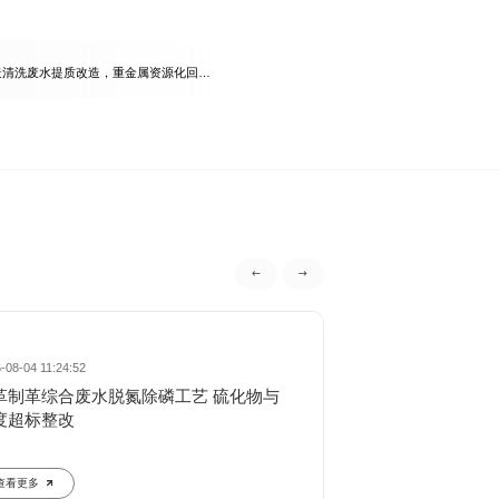
制造清洗废水提质改造，重金属资源化回收
工艺
-08-04 11:24:52
2026-08-04 11:18:28
革制革综合废水脱氮除磷工艺 硫化物与
精细化工间歇废水
度超标整改
统稳定调控措
查看更多
查看更多