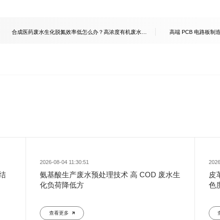
合成医药废水生化脱氮效率低怎么办？高浓度有机废水提
高端 PCB 电路板
标改造实操指南
+ 车间循环中水完整
2026-08-04 11:30:51
2026
结
氨基酸生产废水预处理技术 高 COD 废水生
皮
化负荷降低方
色
查看更多