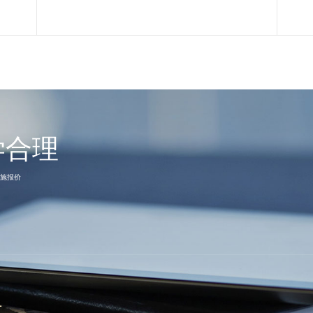
学合理
施报价
1