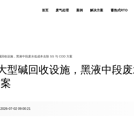
首页
废气处理
案例
解决方案
蓄热式RTO
RTO蓄热式氧化
食用菌生产企业
技术简介
生物除臭塔
关于若源环保
联系我们
公司动态
RCO催化氧化技术
香精香料异味废
RCO催化炉
售后支持
人才招聘
核心优势
环保技术库
CO催化氧化技术
注塑 VOCs 废气
布袋除尘器
客户列表
吸收洗涤技术
化工污水站调节
适用场景
吸附脱附设备
客户评价
废气治理知识
吸附脱附技术
污水站生化段恶
RTO焚烧炉
相关案例
废水处理知识
氧化除臭技术
生物发酵制药恶
喷淋塔
回收设施，黑液中段废水低成本去除 SS 与 COD 方案
模块低温深冷技术
PVC 加工助剂异
环保设备观点
湿电除尘技术
电动车喷涂车间
行业动态
布袋除尘技术
热镀锌酸洗池盐
大型碱回收设施，黑液中段废
生物除臭技术
热镀锌锌烟颗粒
换热器技术
风风逆流换热技术
炒酱（调味酱包）气
动物无害化恶臭
方案
塑料薄膜凹版印
硅基芯片生产废
食用草莓香精生
阿莫西林 & 地
环氧树脂生产废
2026-07-02 09:00:21
：