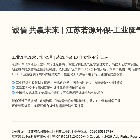
诚信 共赢未来 | 江苏若源环保-工业
工业废气废水定制治理 | 若源环保 10 年专业积淀-江苏
若源环保作为
江苏工业环保治理服务商
，专注定制化废气废水治理方案、高效工艺技术实施、
期运维保障及智能监控系统搭建。依托生产场景调研 + 污染特性分析，为阜丰集团、梅花生
1500 + 企业提供专属环保解决方案，覆盖化工 / 涂装 / 电子等工业领域优质客群。
工业环保方案策划：深度生产流程分析 + 污染特性定位，制定定制化治理策略
高端工艺设计：原创适配性处理系统提升治理效能
全流程实施保障：专属技术管家，严格遵循环保标准与节能规范
我们通过工艺诊断 - 定制治理 - 智能运维的全周期服务，助力企业搭建科学工业
环保管理体系，实现环保合规性与运营经济性双保障。
公司地址：江苏省徐州市铜山区刘集工业园 | 业务热线：
0516-85137789
江苏若源环保科技有限公司 |
苏ICP备2024124055号
© Copyright 2026, ALL Rights Rese