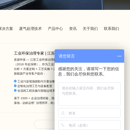
解决方案
废气处理技术
产品中心
资讯
关于我们
联系我们
工业环保治理专家 | 江苏若源环保提供定制化方案
请您留言
若源环保 — 江苏工业环保治理标杆，10 年专注工业废气废水全流程治理服务
（2016 年起深耕）。作为工业污染治理 + 全周期运维整合服务商，我们通过勘察
感谢您的关注，请填写一下您的信
分析 × 方案定制 × 工艺实施 × 运维保障四维一体服务，为化工企业、电子制造、
息，我们会尽快和您联系。
新能源产业等客户提供：
工业污染现场踏勘与方案诊断
定制化治理工艺与设备配置
全流程工程实施与智能运维系统搭建
基于 1500 + 企业治理经验，我们深度剖析工业生产特性，构建 "现场诊断 - 方案
落地 - 达标运维" 治理闭环，助力企业突破环保合规瓶颈。
友情链接