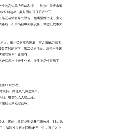
产生的高浓黑液只能和漂白、洗浆中段废水混
机物长期超标，频繁面临环保限产处罚。
纤维还会堵塞曝气设备、包裹活性污泥，生化
的路线，不用高额碱回收设备，就能低成本大
心原因。第一类是蒸煮黑液，富含溶解态碱木
SS数值居高不下；第二类是漂白、洗浆中段废
堵塞管道与生化填料。
混合后废水冲击生化池，微生物活性持续下
整体COD负荷。
板结填料、降低氧气传递效率。
药剂、电费投入大幅上涨。
时兼顾长期稳定达标。
絮体，搭配少量絮凝剂提升沉降效果，SS去除
利用；滤液投加石灰回调pH至中性，再汇入中