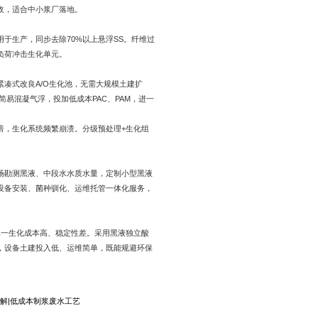
收，适合中小浆厂落地。
于生产，同步去除70%以上悬浮SS。纤维过
负荷冲击生化单元。
凑式改良A/O生化池，无需大规模土建扩
易混凝气浮，投加低成本PAC、PAM，进一
倍，生化系统频繁崩溃。分级预处理+生化组
场勘测黑液、中段水水质水量，定制小型黑液
设备安装、菌种驯化、运维托管一体化服务，
单一生化成本高、稳定性差。采用黑液独立酸
，设备土建投入低、运维简单，既能规避环保
降解
|
低成本制浆废水工艺