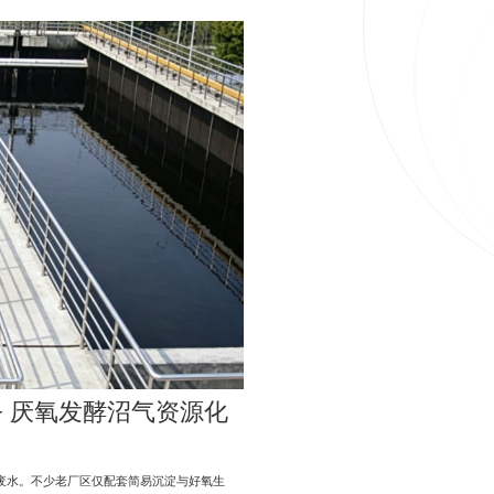
+ 厌氧发酵沼气资源化
废水。不少老厂区仅配套简易沉淀与好氧生