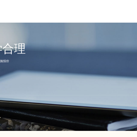
学合理
施报价
1