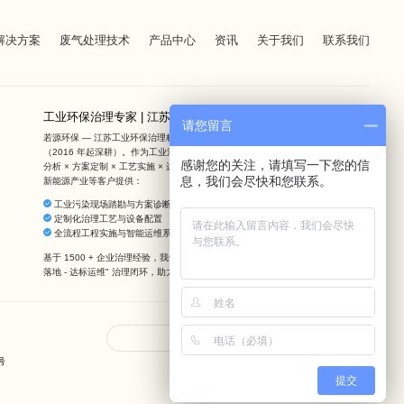
解决方案
废气处理技术
产品中心
资讯
关于我们
联系我们
工业环保治理专家 | 江苏若源环保提供定制化方案
请您留言
若源环保 — 江苏工业环保治理标杆，10 年专注工业废气废水全流程治理服务
（2016 年起深耕）。作为工业污染治理 + 全周期运维整合服务商，我们通过勘察
感谢您的关注，请填写一下您的信
分析 × 方案定制 × 工艺实施 × 运维保障四维一体服务，为化工企业、电子制造、
息，我们会尽快和您联系。
新能源产业等客户提供：
工业污染现场踏勘与方案诊断
定制化治理工艺与设备配置
全流程工程实施与智能运维系统搭建
基于 1500 + 企业治理经验，我们深度剖析工业生产特性，构建 "现场诊断 - 方案
落地 - 达标运维" 治理闭环，助力企业突破环保合规瓶颈。
友情链接
号
提交