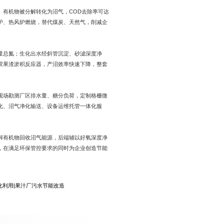
、有机物被分解转化为沼气，COD去除率可达
炉、热风炉燃烧，替代煤炭、天然气，削减企
少量总氮；生化出水经斜管沉淀、砂滤深度净
胶果渣淤积反应器，产沼效率快速下降，整套
现场勘测厂区排水量、糖分负荷，定制格栅微
化、沼气净化输送、设备运维托管一体化服
解有机物回收沼气能源，后端辅以好氧深度净
，在满足环保管控要求的同时为企业创造节能
化利用
|
果汁厂污水节能改造