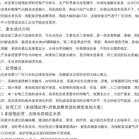
化，未设置分级预处理和厌氧产沼单元，生产旺季废水浓度骤升，水体快速酸化发臭，出水CO
仅依靠好氧曝气分解高浓度糖分，风机能耗高、剩余污泥产出量大，长期运维成本居高不下。
理控稳水质负荷，再配套厌氧发酵系统，既能大幅削减COD，还能收集沼气用于厂区供热、
大中小型果蔬深加工企业节能改造需求。
二、废水成分介绍
果蔬深加工废水污染物负荷高、可生化性好，主要包含三类物质。第一类是葡萄糖、果糖、蔗
物分解速度快，极易造成水体pH骤降酸化；第二类是果皮纤维、果胶、果肉碎屑悬浮物，质
是果酸、果蔬色素以及微量盐分，水体自带弱酸性，长期腐蚀设备，干扰生化菌群稳定。
生产具备明显季节性与间歇性，鲜果加工期废水糖分、悬浮物浓度暴涨，停工清洗阶段水质偏
能力，生化系统极易崩溃失效。
三、处理难点
结合多地果汁厂区污水站运维改造经验，高糖废水治理存在四大核心痛点。
第一，高糖快速降解引发酸化，pH持续走低，直接冲击生化微生物，厌氧、好氧菌群活性大幅
第二，细小果胶、果肉残渣拦截不彻底，长期堆积堵塞水泵、管道、填料，人工清理频繁，增
第三，单一好氧工艺能耗成本高，高有机负荷需要长时间曝气，电费支出大，污泥产量多，危
第四，高浓度有机物未做资源化利用，有机碳源直接消耗在曝气环节，无法回收沼气能源，企
四、处理工艺（多级预处理+厌氧发酵资源化整套落地方案）
4.1 多级预处理，去除杂质稳定水质
车间废水先通过机械格栅、微滤机拦截果皮、果渣、粗纤维，减少固态杂质进入后端单元；出
衡昼夜、淡旺季水质波动，同步投加少量碱液微调pH，避免高糖废水酸化。后续配套混凝气
水COD负荷，保护厌氧反应器内部填料不受堵塞。