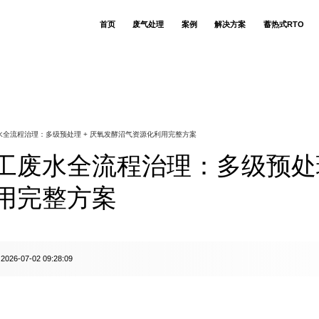
首页
废气处理
案例
解决方案
蓄热式RTO
RTO蓄热式氧化
食用菌生产企业
技术简介
生物除臭塔
关于若源环保
联系我们
公司动态
RCO催化氧化技术
香精香料异味废
RCO催化炉
售后支持
人才招聘
核心优势
环保技术库
CO催化氧化技术
注塑 VOCs 废气
布袋除尘器
客户列表
吸收洗涤技术
化工污水站调节
适用场景
吸附脱附设备
客户评价
废气治理知识
吸附脱附技术
污水站生化段恶
RTO焚烧炉
相关案例
废水处理知识
氧化除臭技术
生物发酵制药恶
喷淋塔
全流程治理：多级预处理 + 厌氧发酵沼气资源化利用完整方案
模块低温深冷技术
PVC 加工助剂异
环保设备观点
湿电除尘技术
电动车喷涂车间
行业动态
布袋除尘技术
热镀锌酸洗池盐
工废水全流程治理：多级预处理
生物除臭技术
热镀锌锌烟颗粒
换热器技术
风风逆流换热技术
炒酱（调味酱包）气
动物无害化恶臭
用完整方案
塑料薄膜凹版印
硅基芯片生产废
食用草莓香精生
阿莫西林 & 地
环氧树脂生产废
2026-07-02 09:28:09
：