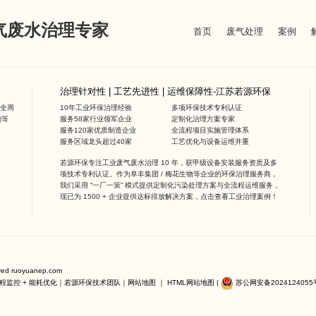
废气废水治理专家
首页
废气处理
案例
治理针对性 | 工艺先进性 | 运维保障性-江苏若源环保
全周
10年工业环保治理经验
多项环保技术专利认证
物等
服务58家行业领军企业
定制化治理方案专家
服务120家优质制造企业
全流程项目实施管理体系
服务区域龙头超过40家
工艺优化与设备运维并重
若源环保专注工业废气废水治理 10 年，获甲级设备安装服务资质及多
项技术专利认证。作为阜丰集团 / 梅花生物等企业的环保治理服务商，
我们采用 “一厂一策” 模式提供定制化污染处理方案与全流程运维服务，
现已为 1500 + 企业提供达标排放解决方案，点击查看
工业治理案例
！
rved ruoyuanep.com
程监控 + 能耗优化｜若源环保技术团队｜
网站地图
｜
HTML网站地图
|
苏公网安备2024124055