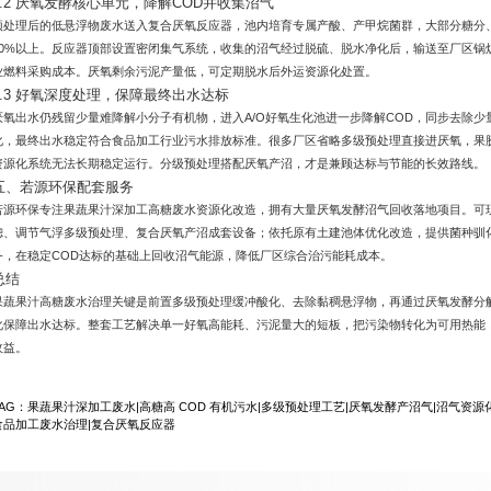
4.2 厌氧发酵核心单元，降解COD并收集沼气
预处理后的低悬浮物废水送入复合厌氧反应器，池内培育专属产酸、产甲烷菌群，大部分糖分
70%以上。反应器顶部设置密闭集气系统，收集的沼气经过脱硫、脱水净化后，输送至厂区锅
业燃料采购成本。厌氧剩余污泥产量低，可定期脱水后外运资源化处置。
4.3 好氧深度处理，保障最终出水达标
厌氧出水仍残留少量难降解小分子有机物，进入A/O好氧生化池进一步降解COD，同步去除
化，最终出水稳定符合食品加工行业污水排放标准。很多厂区省略多级预处理直接进厌氧，果
资源化系统无法长期稳定运行。分级预处理搭配厌氧产沼，才是兼顾达标与节能的长效路线。
五、若源环保配套服务
若源环保专注果蔬果汁深加工高糖废水资源化改造，拥有大量厌氧发酵沼气回收落地项目。可
滤、调节气浮多级预处理、复合厌氧产沼成套设备；依托原有土建池体优化改造，提供菌种驯
务，在稳定COD达标的基础上回收沼气能源，降低厂区综合治污能耗成本。
总结
果蔬果汁高糖废水治理关键是前置多级预处理缓冲酸化、去除黏稠悬浮物，再通过厌氧发酵分
化保障出水达标。整套工艺解决单一好氧高能耗、污泥量大的短板，把污染物转化为可用热能
收益。
TAG：
果蔬果汁深加工废水
|
高糖高 COD 有机污水
|
多级预处理工艺
|
厌氧发酵产沼气
|
沼气资源
食品加工废水治理
|
复合厌氧反应器