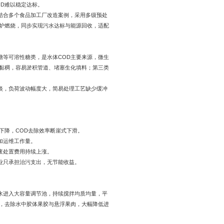
D难以稳定达标。
结合多个食品加工厂改造案例，采用多级预处
锅炉燃烧，同步实现污水达标与能源回收，适配
糖等可溶性糖类，是水体COD主要来源，微生
地黏稠，容易淤积管道、堵塞生化填料；第三类
淡，负荷波动幅度大，简易处理工艺缺少缓冲
下降，COD去除效率断崖式下滑。
加运维工作量。
废处置费用持续上涨。
业只承担治污支出，无节能收益。
水进入大容量调节池，持续搅拌均质均量，平
浮，去除水中胶体果胶与悬浮果肉，大幅降低进