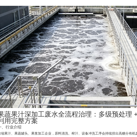
果蔬果汁深加工废水全流程治理：多级预处理 
利用完整方案
一、行业介绍
浓缩果汁、果蔬罐头、果浆加工企业，原料清洗、榨汁、设备冲洗工序会持续排出高糖分有机