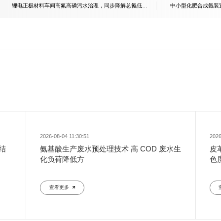
锂电正极材料车间高氟高磷污水治理，同步降解总氮低成
中小型化肥合成氨装
本成套实操工艺
落地治理工艺详解
2026-08-04 11:30:51
2026
结
氨基酸生产废水预处理技术 高 COD 废水生
皮
化负荷降低方
色
查看更多