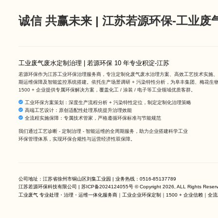
诚信 共赢未来 | 江苏若源环保-工业
工业废气废水定制治理 | 若源环保 10 年专业积淀-江苏
若源环保作为
江苏工业环保治理服务商
，专注定制化废气废水治理方案、高效工艺技术实施、
期运维保障及智能监控系统搭建。依托生产场景调研 + 污染特性分析，为阜丰集团、梅花生
1500 + 企业提供专属环保解决方案，覆盖化工 / 涂装 / 电子等工业领域优质客群。
工业环保方案策划：深度生产流程分析 + 污染特性定位，制定定制化治理策略
高端工艺设计：原创适配性处理系统提升治理效能
全流程实施保障：专属技术管家，严格遵循环保标准与节能规范
我们通过工艺诊断 - 定制治理 - 智能运维的全周期服务，助力企业搭建科学工业
环保管理体系，实现环保合规性与运营经济性双保障。
公司地址：江苏省徐州市铜山区刘集工业园 | 业务热线：
0516-85137789
江苏若源环保科技有限公司 |
苏ICP备2024124055号
© Copyright 2026, ALL Rights Rese
工业废气 专业处理
・治理・运维一体化服务商｜工业企业环保定制｜1500 + 企业信赖｜全流