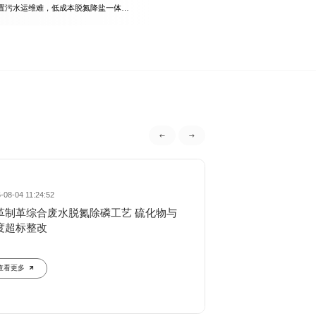
置污水运维难，低成本脱氮降盐一体化
-08-04 11:24:52
2026-08-04 11:18:28
革制革综合废水脱氮除磷工艺 硫化物与
精细化工间歇废水
度超标整改
统稳定调控措
查看更多
查看更多